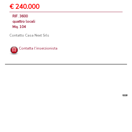
€ 240.000
RIF. 3600
quattro locali
Mq. 104
Contatto Casa Next Srls
Contatta l'inserzionista
Le tue
Chi siamo
|
Privacy
|
Contattaci
|
Condizioni Generali
preferenz
relative
PortaleAgenzieImmobiliari.it, annunci immobiliari di case in vendita e
alla
privacy
in affitto - by AreaLab Srls a socio unico - P.Iva 12270650968 - Rea:
MB-2650727