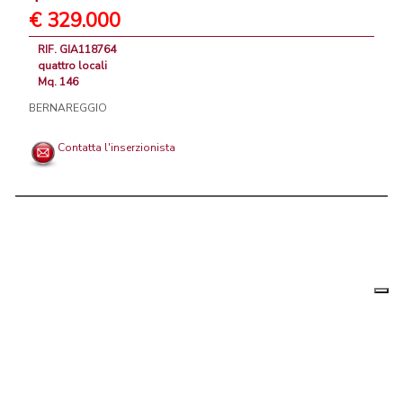
€ 329.000
RIF. GIA118764
quattro locali
Mq. 146
BERNAREGGIO
Contatta l'inserzionista
Le tue
Chi siamo
|
Privacy
|
Contattaci
|
Condizioni Generali
preferenz
relative
PortaleAgenzieImmobiliari.it, annunci immobiliari di case in vendita e
alla
privacy
in affitto - by AreaLab Srls a socio unico - P.Iva 12270650968 - Rea:
MB-2650727