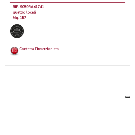
RIF. 9059RA41741
quattro locali
Mq. 157
Contatta l'inserzionista
Le tue
Chi siamo
|
Privacy
|
Contattaci
|
Condizioni Generali
preferenz
relative
PortaleAgenzieImmobiliari.it, annunci immobiliari di case in vendita e
alla
privacy
in affitto - by AreaLab Srls a socio unico - P.Iva 12270650968 - Rea:
MB-2650727