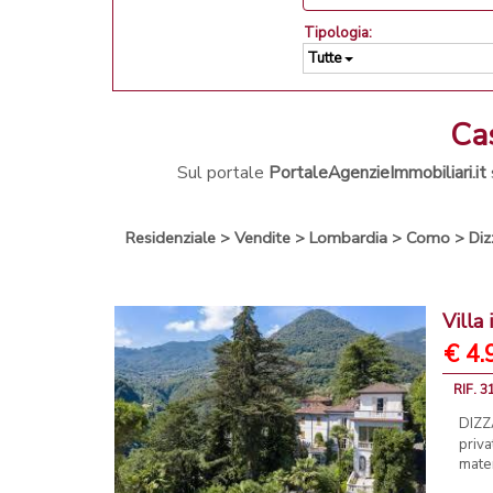
Tipologia:
Tutte
C
Sul portale
PortaleAgenzieImmobiliari.it
Residenziale
>
Vendite
>
Lombardia
>
Como
>
Diz
Villa
€ 4.
RIF. 3
DIZZ
priva
mater