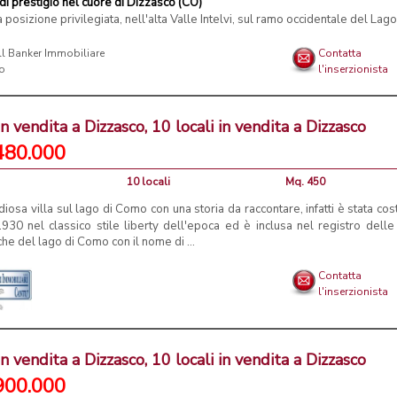
 di prestigio nel cuore di Dizzasco (CO)
a posizione privilegiata, nell'alta Valle Intelvi, sul ramo occidentale del Lago d
l Banker Immobiliare
Contatta
o
l'inserzionista
 in vendita a Dizzasco, 10 locali in vendita a Dizzasco
480.000
10 locali
Mq. 450
iosa villa sul lago di Como con una storia da raccontare, infatti è stata cost
930 nel classico stile liberty dell'epoca ed è inclusa nel registro delle 
che del lago di Como con il nome di ...
Contatta
l'inserzionista
 in vendita a Dizzasco, 10 locali in vendita a Dizzasco
900.000