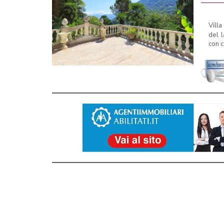
Vill
del l
con c