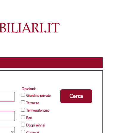
Opzioni:
Cerca
Giardino privato
Terrazzo
Termoautonomo
Box
Doppi servizi
Classe A