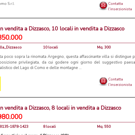
mo S.r.l.
Contatta
l'inserzionista
 in vendita a Dizzasco, 10 locali in vendita a Dizzasco
850.000
illa_Dizzasco
10 locali
Mq. 300
ta poco sopra la rinomata Argegno, questa affascinante villa si distingue p
posizione privilegiata, da cui godere ogni giorno del suggestivo paes
alistico del Lago di Como e delle montagne ...
Contatta
l'inserzionista
in vendita a Dizzasco, 8 locali in vendita a Dizzasco
980.000
CBI135-1878-1423
8 locali
Mq. 550