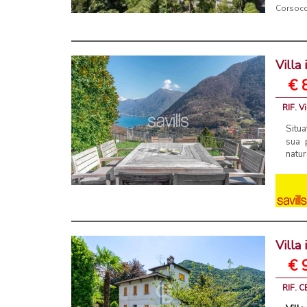
Corsoco
Villa
€ 
RIF. V
Situa
sua 
natur
Villa 
€ 
RIF. 