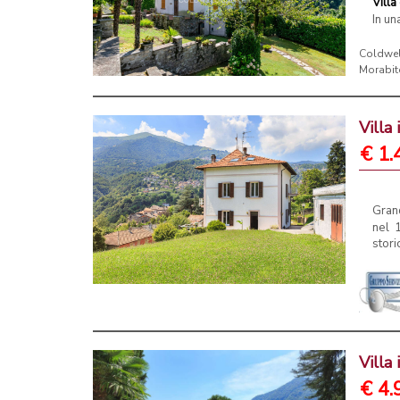
Villa
In un
Coldwel
Morabit
Villa
€ 1.
Grand
nel 1
stori
Villa
€ 4.