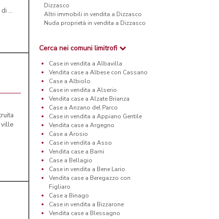
Dizzasco
i ...
Altri immobili in vendita a Dizzasco
Nuda proprietà in vendita a Dizzasco
Cerca nei comuni limitrofi
Case in vendita a Albavilla
Vendita case a Albese con Cassano
Case a Albiolo
Case in vendita a Alserio
Vendita case a Alzate Brianza
Case a Anzano del Parco
ruita
Case in vendita a Appiano Gentile
ville
Vendita case a Argegno
Case a Arosio
Case in vendita a Asso
Vendita case a Barni
Case a Bellagio
Case in vendita a Bene Lario
Vendita case a Beregazzo con
Figliaro
Case a Binago
Case in vendita a Bizzarone
Vendita case a Blessagno