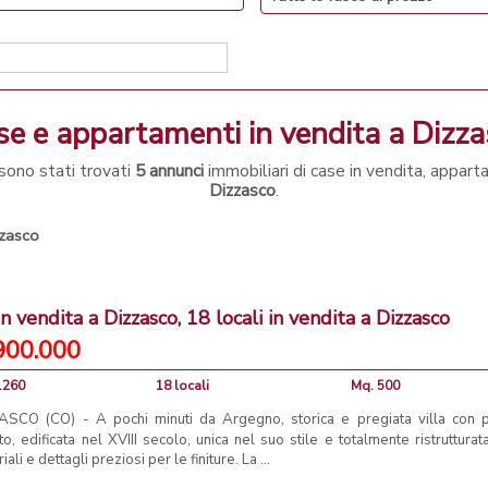
ase e appartamenti in vendita a Dizz
sono stati trovati
5 annunci
immobiliari di case in vendita, appart
Dizzasco
.
zasco
 in vendita a Dizzasco, 18 locali in vendita a Dizzasco
900.000
1260
18 locali
Mq. 500
ASCO (CO) - A pochi minuti da Argegno, storica e pregiata villa con 
to, edificata nel XVIII secolo, unica nel suo stile e totalmente ristrutturat
iali e dettagli preziosi per le finiture. La ...