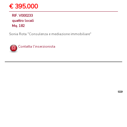
€ 395.000
RIF. V000233
quattro locali
Mq. 182
Sonia Rota "Consulenza e mediazione immobiliare"
Contatta l'inserzionista
Le tue
Chi siamo
|
Privacy
|
Contattaci
|
Condizioni Generali
preferenz
relative
PortaleAgenzieImmobiliari.it, annunci immobiliari di case in vendita e
alla
privacy
in affitto - by AreaLab Srls a socio unico - P.Iva 12270650968 - Rea:
MB-2650727