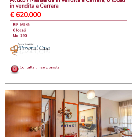
Attico / Mansarda in vendita a Carrara, 6 locali
in vendita a Carrara
€ 620.000
RIF. M545
6 locali
Mq. 190
Contatta l'inserzionista