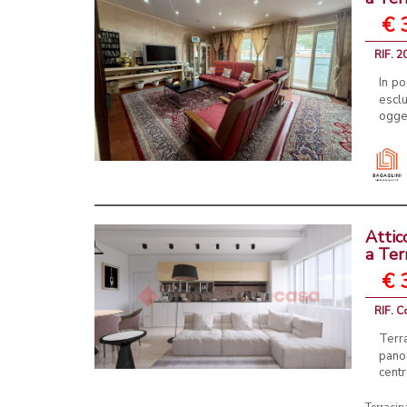
€ 
RIF. 2
In po
escl
ogget
Attic
a Ter
€ 
RIF. C
Terr
pano
centr