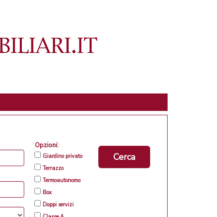
Opzioni:
Cerca
Giardino privato
Terrazzo
Termoautonomo
Box
Doppi servizi
Classe A