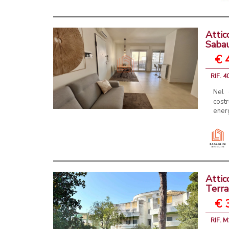
Attic
Saba
€ 
RIF. 4
Nel 
cost
energ
Attic
Terra
€ 
RIF. 