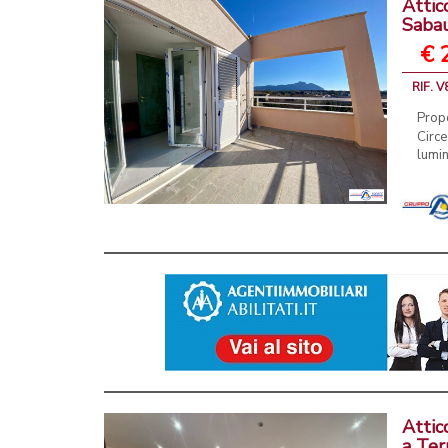
Attic
Saba
€ 
RIF. V
Prop
Circ
lumin
Attic
a Ter