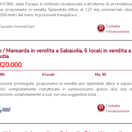
CINA, viale Europa, in contesto residenziale e all'interno di un residenc
ina, proponiamo in vendita Splendido Attico di 127 mq commerciali, situ
 200 metri dal mare, in posizione tranquilla e ...
Contatta
l'inserzionista
o / Mansarda in vendita a Sabaudia, 6 locali in vendita a
udia
320.000
881
6 locali
Mq. 92
sizione privilegiata, proponiamo in vendita uno splendido attico e supera
vello completamente ristrutturato e luminosissimo grazie alla sua o
izione completamente a sud, con una suggestiva vista ...
Contatta
l'inserzionista