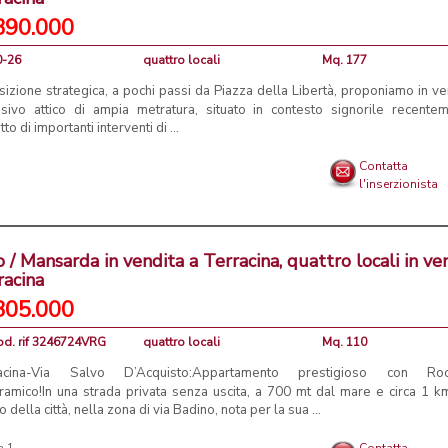
390.000
0-26
quattro locali
Mq. 177
sizione strategica, a pochi passi da Piazza della Libertà, proponiamo in ve
usivo attico di ampia metratura, situato in contesto signorile recente
to di importanti interventi di ...
Contatta
l'inserzionista
o / Mansarda in vendita a Terracina, quattro locali in ve
racina
305.000
od. rif 3246724VRG
quattro locali
Mq. 110
acina-Via Salvo D’Acquisto:Appartamento prestigioso con Roo
ramico!In una strada privata senza uscita, a 700 mt dal mare e circa 1 k
o della città, nella zona di via Badino, nota per la sua ...