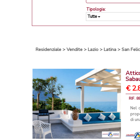
Tipologia:
Tutte
Residenziale
>
Vendite
>
Lazio
>
Latina
>
San Feli
Attic
Saba
€ 2.
RIF. 8
Nel c
propo
di un