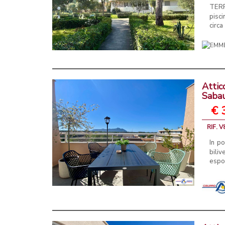
TERRA
pisc
circa
Attic
Saba
€ 
RIF. V
In po
bili
espos