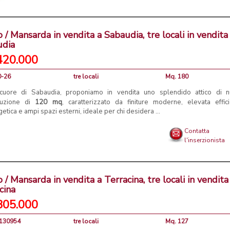
o / Mansarda in vendita a Sabaudia, tre locali in vendita
udia
420.000
0-26
tre locali
Mq. 180
cuore di Sabaudia, proponiamo in vendita uno splendido attico di 
ruzione di
120 mq
, caratterizzato da finiture moderne, elevata effic
etica e ampi spazi esterni, ideale per chi desidera ...
Contatta
l'inserzionista
o / Mansarda in vendita a Terracina, tre locali in vendita
cina
305.000
M130954
tre locali
Mq. 127