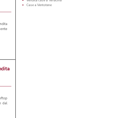
Vendita case a Terracina
Case a Ventotene
ndita
mente
ndita
ftop
m dal