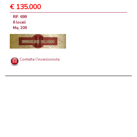
€ 135.000
RIF. 699
6 locali
Mq. 209
Contatta l'inserzionista
Chi siamo
|
Privacy
|
Contattaci
|
Condizioni Generali
PortaleAgenzieImmobiliari.it, annunci immobiliari di case in vendita e
in affitto - by AreaLab Srls a socio unico - P.Iva 12270650968 - Rea: