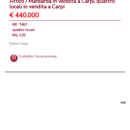
Attico / Mansarda in vendita a Carpi, quattro
locali in vendita a Carpi
€ 440.000
RIF. T457
quattro locali
Mq. 120
Dierre Carpi
Contatta l'inserzionista
Le tue
Chi siamo
|
Privacy
|
Contattaci
|
Condizioni Generali
preferenz
relative
PortaleAgenzieImmobiliari.it, annunci immobiliari di case in vendita e
alla
privacy
in affitto - by AreaLab Srls a socio unico - P.Iva 12270650968 - Rea: