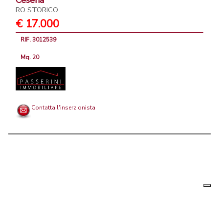
Cesena
RO STORICO
€ 17.000
RIF. 3012539
Mq. 20
Contatta l'inserzionista
Le tue
Chi siamo
|
Privacy
|
Contattaci
|
Condizioni Generali
preferenz
relative
PortaleAgenzieImmobiliari.it, annunci immobiliari di case in vendita e
alla