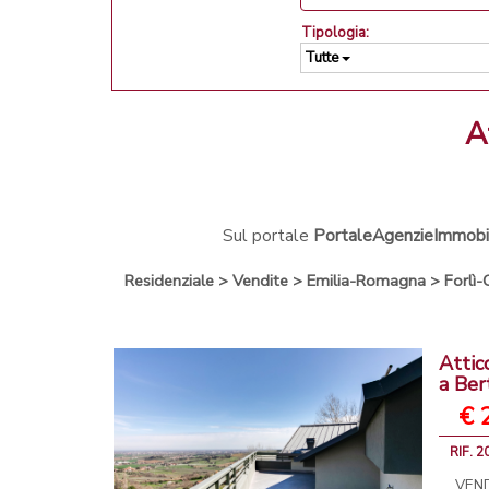
Tipologia:
Tutte
Sul portale
PortaleAgenzieImmobili
Residenziale
>
Vendite
>
Emilia-Romagna
>
Forlì
Attic
a Ber
€ 
RIF. 2
VEN