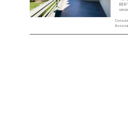
BERT
secon
Consule
Associat