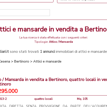
attici e mansarde in vendita a Bertino
La tua ricerca è stata effettuata con i seguenti criteri:
Tipologie:
Attico / Mansarda
ari.it
sono stati trovati
1 annunci
immobiliari di attici e mansard
-Cesena
>
Bertinoro
>
Attici e mansarde
o / Mansarda in vendita a Bertinoro, quattro locali in ve
tinoro
295.000
013-2
quattro locali
Mq. 105
DITA DIRETTA SENZA PROVVIGIONE DA PARTE DELL'ACQUIRE