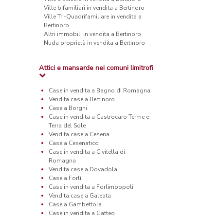
Ville bifamiliari in vendita a Bertinoro
Ville Tri-Quadrifamiliare in vendita a
Bertinoro
Altri immobili in vendita a Bertinoro
Nuda proprietà in vendita a Bertinoro
Attici e mansarde nei comuni limitrofi
Case in vendita a Bagno di Romagna
Vendita case a Bertinoro
Case a Borghi
Case in vendita a Castrocaro Terme e
Terra del Sole
Vendita case a Cesena
Case a Cesenatico
Case in vendita a Civitella di
Romagna
Vendita case a Dovadola
Case a Forlì
Case in vendita a Forlimpopoli
Vendita case a Galeata
Case a Gambettola
Case in vendita a Gatteo