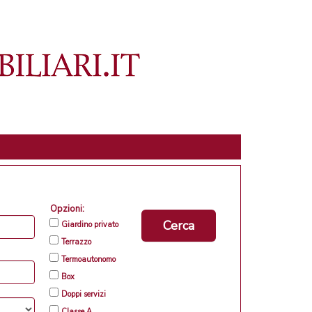
Opzioni:
Cerca
Giardino privato
Terrazzo
Termoautonomo
Box
Doppi servizi
Classe A