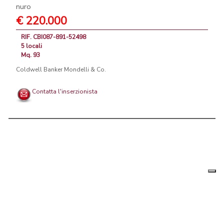
nuro
€ 220.000
RIF. CBI087-891-52498
5 locali
Mq. 93
Coldwell Banker Mondelli & Co.
Contatta l'inserzionista
Le tue
Chi siamo
|
Privacy
|
Contattaci
|
Condizioni Generali
preferenz
relative
PortaleAgenzieImmobiliari.it, annunci immobiliari di case in vendita e
alla
privacy
in affitto - by AreaLab Srls a socio unico - P.Iva 12270650968 - Rea:
MB-2650727