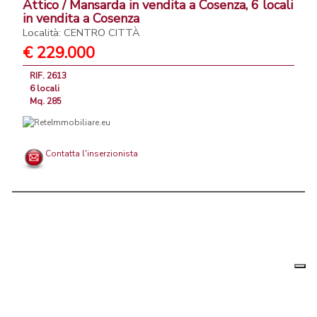
Attico / Mansarda in vendita a Cosenza, 6 locali
in vendita a Cosenza
Località: CENTRO CITTÀ
€ 229.000
RIF. 2613
6 locali
Mq. 285
Contatta l'inserzionista
Le tue
Chi siamo
|
Privacy
|
Contattaci
|
Condizioni Generali
preferenz
relative
PortaleAgenzieImmobiliari.it, annunci immobiliari di case in vendita e
alla