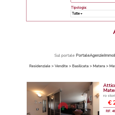
Tipologia:
Tutte
Sul portale
PortaleAgenzieImmobil
Residenziale
>
Vendite
>
Basilicata
>
Matera
>
Ma
Attic
Mate
ro stor
€ 
RIF. 