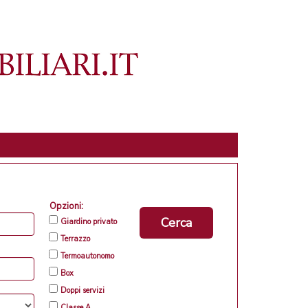
Opzioni:
Cerca
Giardino privato
Terrazzo
Termoautonomo
Box
Doppi servizi
Classe A