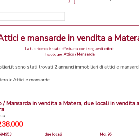
attici e mansarde in vendita a Mater
La tua ricerca è stata effettuata con i seguenti criteri:
Tipologie:
Attico / Mansarda
iari.it
sono stati trovati
2 annunci
immobiliari di attici e mansar
tera
>
Attici e mansarde
o / Mansarda in vendita a Matera, due locali in vendita 
ra
ico
238.000
4694953
due locali
Mq. 95