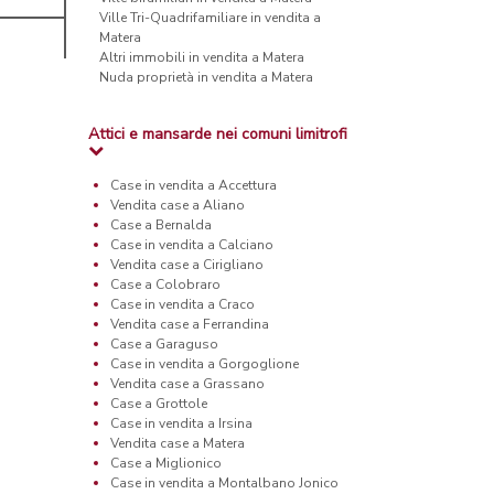
Ville Tri-Quadrifamiliare in vendita a
Matera
Altri immobili in vendita a Matera
Nuda proprietà in vendita a Matera
Attici e mansarde nei comuni limitrofi
Case in vendita a Accettura
Vendita case a Aliano
Case a Bernalda
Case in vendita a Calciano
Vendita case a Cirigliano
Case a Colobraro
Case in vendita a Craco
Vendita case a Ferrandina
Case a Garaguso
Case in vendita a Gorgoglione
Vendita case a Grassano
Case a Grottole
Case in vendita a Irsina
Vendita case a Matera
Case a Miglionico
Case in vendita a Montalbano Jonico