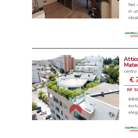
Nel 
in u
idea
Attic
Mate
centro
€ 
RIF. 
IMM
escl
eleg