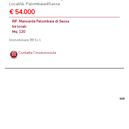
Località: PalombaiadiSassa
€ 54.000
RIF. Mansarda Palombaia di Sassa
tre locali
Mq. 120
Immobiliare 99 S.r.l.
Contatta l'inserzionista
Le tue
Chi siamo
|
Privacy
|
Contattaci
|
Condizioni Generali
preferenz
relative
PortaleAgenzieImmobiliari.it, annunci immobiliari di case in vendita e
alla
privacy
in affitto - by AreaLab Srls a socio unico - P.Iva 12270650968 - Rea:
MB-2650727