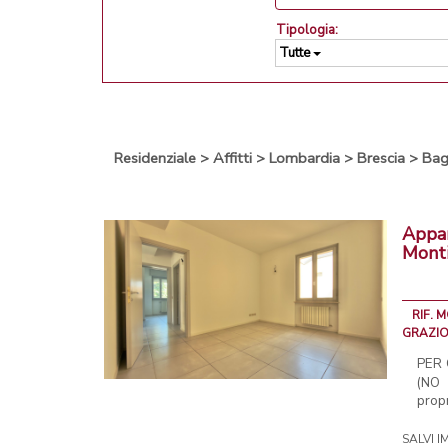
Tipologia:
Tutte
Residenziale
>
Affitti
>
Lombardia
>
Brescia
>
Bag
Appar
Mont
RIF. 
GRAZIO
PER 
(NO
propr
SALVI I