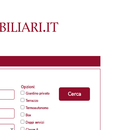
Opzioni:
Cerca
Giardino privato
Terrazzo
Termoautonomo
Box
Doppi servizi
Classe A