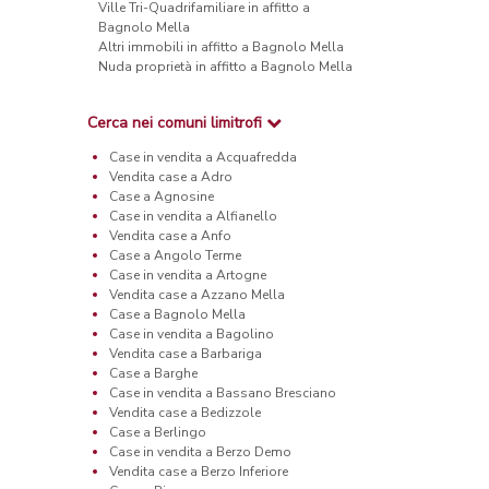
Ville Tri-Quadrifamiliare in affitto a
Bagnolo Mella
Altri immobili in affitto a Bagnolo Mella
Nuda proprietà in affitto a Bagnolo Mella
Cerca nei comuni limitrofi
Case in vendita a Acquafredda
Vendita case a Adro
Case a Agnosine
Case in vendita a Alfianello
Vendita case a Anfo
Case a Angolo Terme
Case in vendita a Artogne
Vendita case a Azzano Mella
Case a Bagnolo Mella
Case in vendita a Bagolino
Vendita case a Barbariga
Case a Barghe
Case in vendita a Bassano Bresciano
Vendita case a Bedizzole
Case a Berlingo
Case in vendita a Berzo Demo
Vendita case a Berzo Inferiore