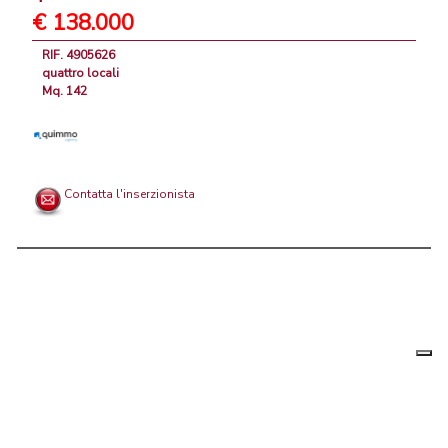
€ 138.000
RIF. 4905626
quattro locali
Mq. 142
Contatta l'inserzionista
Le tue
Chi siamo
|
Privacy
|
Contattaci
|
Condizioni Generali
preferenz
relative
PortaleAgenzieImmobiliari.it, annunci immobiliari di case in vendita e
alla
privacy
in affitto - by AreaLab Srls a socio unico - P.Iva 12270650968 - Rea: