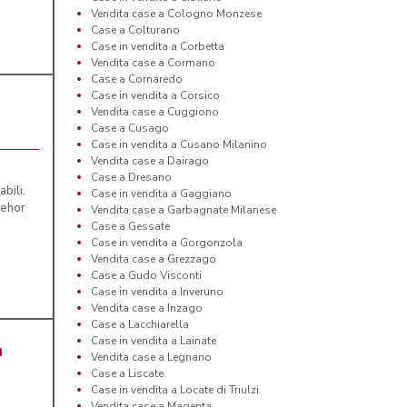
Vendita case a Cologno Monzese
Case a Colturano
Case in vendita a Corbetta
Vendita case a Cormano
Case a Cornaredo
Case in vendita a Corsico
Vendita case a Cuggiono
Case a Cusago
Case in vendita a Cusano Milanino
Vendita case a Dairago
Case a Dresano
bili.
Case in vendita a Gaggiano
dehor
Vendita case a Garbagnate Milanese
Case a Gessate
Case in vendita a Gorgonzola
Vendita case a Grezzago
Case a Gudo Visconti
Case in vendita a Inveruno
Vendita case a Inzago
Case a Lacchiarella
Case in vendita a Lainate
a
Vendita case a Legnano
Case a Liscate
Case in vendita a Locate di Triulzi
Vendita case a Magenta