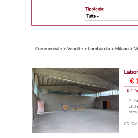
Tipologia:
Tutte
Commerciale
>
Vendite
>
Lombardia
>
Milano
>
V
Labor
€ 
RIF. R
A Da
180 m
circa
COLOMB