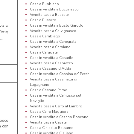
Case a Bubbiano
Case in vendita a Buccinasco
Vendita case a Buscate
Case a Bussero
iva a
Case in vendita a Busto Garolfo
Vendita case a Calvignasco
00mq
Case a Cambiago
..
Case in vendita a Canegrate
Vendita case a Carpiano
Case a Carugate
Case in vendita a Casarile
Vendita case a Casorezzo
Case a Cassano d'Adda
Case in vendita a Cassina de' Pecchi
Vendita case a Cassinetta di
Lugagnano
Case a Castano Primo
Case in vendita a Cernusco sul
Naviglio
Vendita case a Cerro al Lambro
Case a Cerro Maggiore
Case in vendita a Cesano Boscone
bosco
Vendita case a Cesate
a con
Case a Cinisello Balsamo
Case in vendita a Cisliano