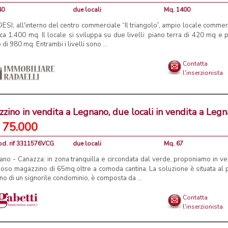
40
due locali
Mq. 1400
SI, all'interno del centro commerciale “Il triangolo”, ampio locale commer
rca 1.400 mq. Il locale si sviluppa su due livelli: piano terra di 420 mq e 
 di 980 mq. Entrambi i livelli sono ...
Contatta
l'inserzionista
zino in vendita a Legnano, due locali in vendita a Leg
 75.000
od. rif 3311576VCG
due locali
Mq. 67
no - Canazza: in zona tranquilla e circondata dal verde, proponiamo in ve
ioso magazzino di 65mq oltre a comoda cantina. La soluzione è situata al 
no di un signorile condominio, è composta da ...
Contatta
l'inserzionista