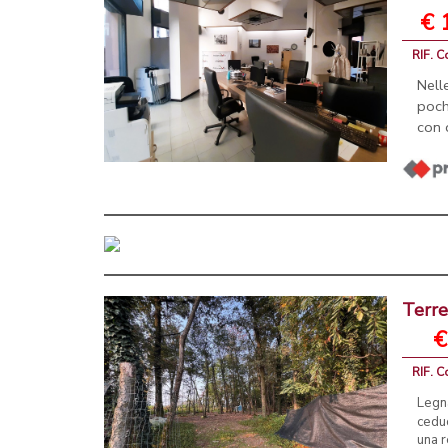
€ 
RIF. C
Nell
poch
con 
Terre
€
RIF. C
Legn
ceduo
una r