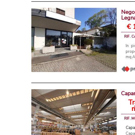
Negoz
Legn
€ 
RIF. C
In p
prop
mq.Ar
Capan
Tr
r
RIF. 
Capa
Capan