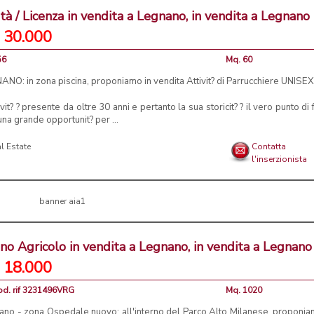
ità / Licenza in vendita a Legnano, in vendita a Legnano
 30.000
56
Mq. 60
NO: in zona piscina, proponiamo in vendita Attivit? di Parrucchiere UNISEX
ivit? ? presente da oltre 30 anni e pertanto la sua storicit? ? il vero punto di
una grande opportunit? per ...
l Estate
Contatta
l'inserzionista
no Agricolo in vendita a Legnano, in vendita a Legnano
 18.000
od. rif 3231496VRG
Mq. 1020
ano - zona Ospedale nuovo: all'interno del Parco Alto Milanese, proponia