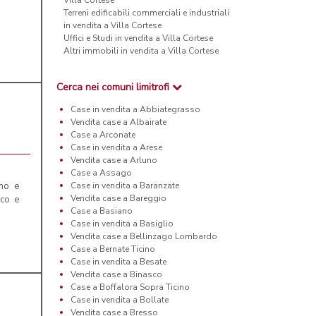
Villa Cortese
Terreni edificabili commerciali e industriali
in vendita a Villa Cortese
Uffici e Studi in vendita a Villa Cortese
Altri immobili in vendita a Villa Cortese
Cerca nei comuni limitrofi
Case in vendita a Abbiategrasso
Vendita case a Albairate
Case a Arconate
Case in vendita a Arese
Vendita case a Arluno
Case a Assago
Case in vendita a Baranzate
ano e
Vendita case a Bareggio
ico e
Case a Basiano
Case in vendita a Basiglio
Vendita case a Bellinzago Lombardo
Case a Bernate Ticino
Case in vendita a Besate
Vendita case a Binasco
Case a Boffalora Sopra Ticino
Case in vendita a Bollate
Vendita case a Bresso