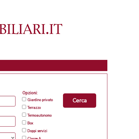
Opzioni:
Cerca
Giardino privato
Terrazzo
Termoautonomo
Box
Doppi servizi
Classe A