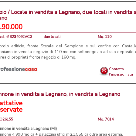
io / Locale in vendita a Legnano, due locali in vendita 
ano
190.000
od. rif 3234092VCG
due locali
Mq. 110
iccolo edificio, fronte Statale del Sempione e sul confine con Castell
oniamo in vendita negozio di 110 mq con sottonegozio ad uso deposito 
ea di proprietà fronte negozio di 160 mq.
Contatta
l'inserzionista
none in vendita a Legnano, in vendita a Legnano
attative
iservate
MO26155
Mq. 7014
nnone in vendita a Legnano (MI)
none 4.990 mq ca + palazzina uffici mq.1.555 ca oltre area esterna.