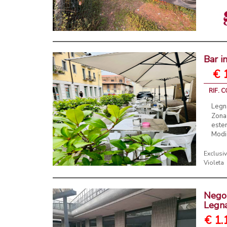
Bar i
€ 
RIF. 
Legna
Zona
ester
Modic
Exclusiv
Violeta
Negoz
Legn
€ 1.