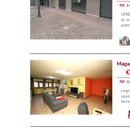
RIF. 1
VENDE
di ci
piano
Magaz
€
RIF. C
Legna
spaz
terre