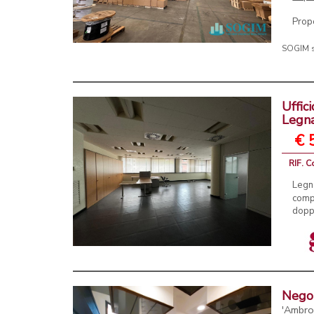
Propo
SOGIM s
Uffic
Legn
€ 
RIF. C
Legn
compo
doppi
Negoz
'Ambro