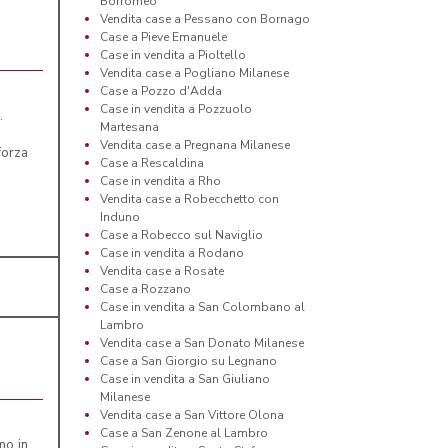
Borromeo
Vendita case a Pessano con Bornago
Case a Pieve Emanuele
Case in vendita a Pioltello
Vendita case a Pogliano Milanese
Case a Pozzo d'Adda
Case in vendita a Pozzuolo
.
Martesana
Vendita case a Pregnana Milanese
 forza
Case a Rescaldina
Case in vendita a Rho
Vendita case a Robecchetto con
Induno
Case a Robecco sul Naviglio
Case in vendita a Rodano
Vendita case a Rosate
Case a Rozzano
Case in vendita a San Colombano al
Lambro
Vendita case a San Donato Milanese
Case a San Giorgio su Legnano
Case in vendita a San Giuliano
Milanese
Vendita case a San Vittore Olona
Case a San Zenone al Lambro
mo in