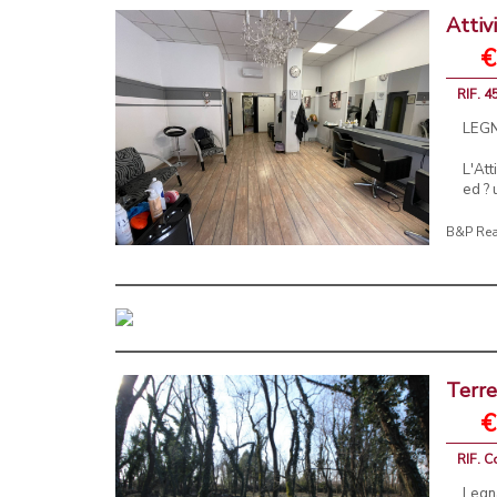
Attiv
€
RIF. 4
LEGNA
L'Att
ed ? 
B&P Rea
Terre
€
RIF. C
Legn