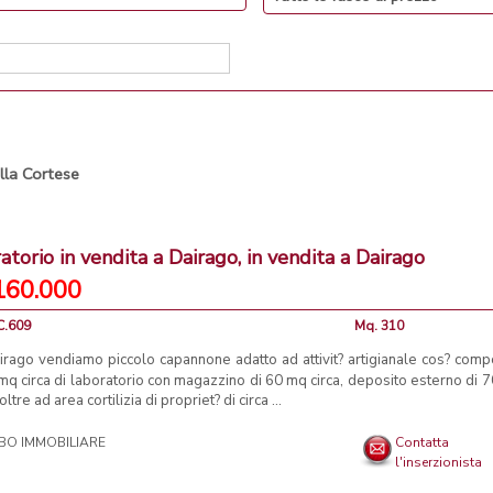
illa Cortese
atorio in vendita a Dairago, in vendita a Dairago
160.000
C.609
Mq. 310
irago vendiamo piccolo capannone adatto ad attivit? artigianale cos? comp
q circa di laboratorio con magazzino di 60 mq circa, deposito esterno di 
 oltre ad area cortilizia di propriet? di circa ...
O IMMOBILIARE
Contatta
l'inserzionista