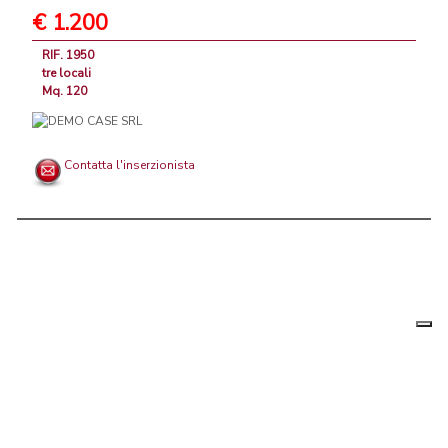
€ 1.200
RIF. 1950
tre locali
Mq. 120
Contatta l'inserzionista
Le tue
Chi siamo
|
Privacy
|
Contattaci
|
Condizioni Generali
preferenz
relative
PortaleAgenzieImmobiliari.it, annunci immobiliari di case in vendita e
alla
privacy
in affitto - by AreaLab Srls a socio unico - P.Iva 12270650968 - Rea:
MB-2650727