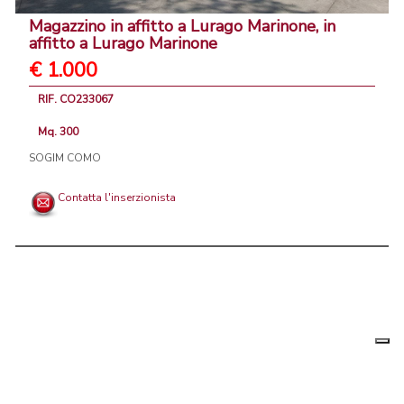
Magazzino in affitto a Lurago Marinone, in
affitto a Lurago Marinone
€ 1.000
RIF. CO233067
Mq. 300
SOGIM COMO
Contatta l'inserzionista
Le tue
Chi siamo
|
Privacy
|
Contattaci
|
Condizioni Generali
preferenz
relative
PortaleAgenzieImmobiliari.it, annunci immobiliari di case in vendita e
alla