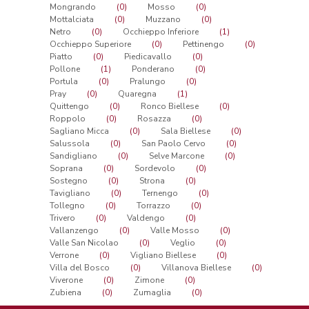
Mongrando
(0)
Mosso
(0)
Mottalciata
(0)
Muzzano
(0)
Netro
(0)
Occhieppo Inferiore
(1)
Occhieppo Superiore
(0)
Pettinengo
(0)
Piatto
(0)
Piedicavallo
(0)
Pollone
(1)
Ponderano
(0)
Portula
(0)
Pralungo
(0)
Pray
(0)
Quaregna
(1)
Quittengo
(0)
Ronco Biellese
(0)
Roppolo
(0)
Rosazza
(0)
Sagliano Micca
(0)
Sala Biellese
(0)
Salussola
(0)
San Paolo Cervo
(0)
Sandigliano
(0)
Selve Marcone
(0)
Soprana
(0)
Sordevolo
(0)
Sostegno
(0)
Strona
(0)
Tavigliano
(0)
Ternengo
(0)
Tollegno
(0)
Torrazzo
(0)
Trivero
(0)
Valdengo
(0)
Vallanzengo
(0)
Valle Mosso
(0)
Valle San Nicolao
(0)
Veglio
(0)
Verrone
(0)
Vigliano Biellese
(0)
Villa del Bosco
(0)
Villanova Biellese
(0)
Viverone
(0)
Zimone
(0)
Zubiena
(0)
Zumaglia
(0)