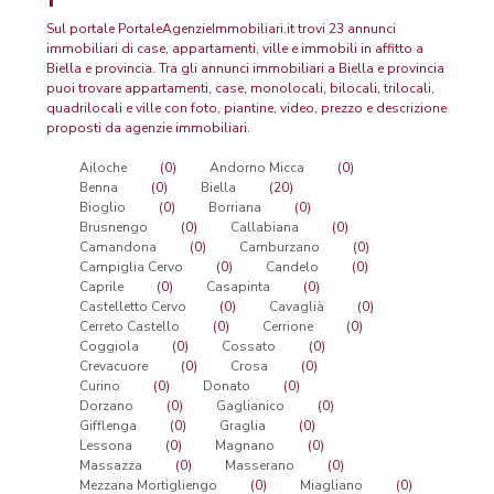
Sul portale PortaleAgenzieImmobiliari.it trovi 23 annunci
immobiliari di case, appartamenti, ville e immobili in affitto a
Biella e provincia. Tra gli annunci immobiliari a Biella e provincia
puoi trovare appartamenti, case, monolocali, bilocali, trilocali,
quadrilocali e ville con foto, piantine, video, prezzo e descrizione
proposti da agenzie immobiliari.
Ailoche
(0)
Andorno Micca
(0)
Benna
(0)
Biella
(20)
Bioglio
(0)
Borriana
(0)
Brusnengo
(0)
Callabiana
(0)
Camandona
(0)
Camburzano
(0)
Campiglia Cervo
(0)
Candelo
(0)
Caprile
(0)
Casapinta
(0)
Castelletto Cervo
(0)
Cavaglià
(0)
Cerreto Castello
(0)
Cerrione
(0)
Coggiola
(0)
Cossato
(0)
Crevacuore
(0)
Crosa
(0)
Curino
(0)
Donato
(0)
Dorzano
(0)
Gaglianico
(0)
Gifflenga
(0)
Graglia
(0)
Lessona
(0)
Magnano
(0)
Massazza
(0)
Masserano
(0)
Mezzana Mortigliengo
(0)
Miagliano
(0)