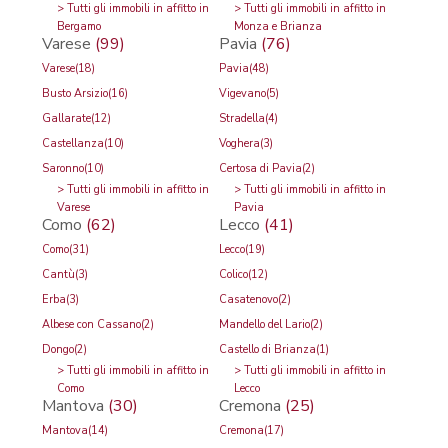
>
Tutti gli immobili in affitto in
>
Tutti gli immobili in affitto in
Bergamo
Monza e Brianza
Varese
(99)
Pavia
(76)
Varese
(18)
Pavia
(48)
Busto Arsizio
(16)
Vigevano
(5)
Gallarate
(12)
Stradella
(4)
Castellanza
(10)
Voghera
(3)
Saronno
(10)
Certosa di Pavia
(2)
>
Tutti gli immobili in affitto in
>
Tutti gli immobili in affitto in
Varese
Pavia
Como
(62)
Lecco
(41)
Como
(31)
Lecco
(19)
Cantù
(3)
Colico
(12)
Erba
(3)
Casatenovo
(2)
Albese con Cassano
(2)
Mandello del Lario
(2)
Dongo
(2)
Castello di Brianza
(1)
>
Tutti gli immobili in affitto in
>
Tutti gli immobili in affitto in
Como
Lecco
Mantova
(30)
Cremona
(25)
Mantova
(14)
Cremona
(17)