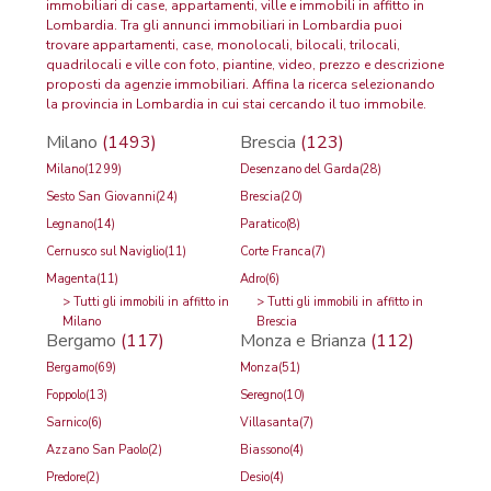
immobiliari di case, appartamenti, ville e immobili in affitto in
Lombardia. Tra gli annunci immobiliari in Lombardia puoi
trovare appartamenti, case, monolocali, bilocali, trilocali,
quadrilocali e ville con foto, piantine, video, prezzo e descrizione
proposti da agenzie immobiliari. Affina la ricerca selezionando
la provincia in Lombardia in cui stai cercando il tuo immobile.
Milano
(1493)
Brescia
(123)
Milano
(1299)
Desenzano del Garda
(28)
Sesto San Giovanni
(24)
Brescia
(20)
Legnano
(14)
Paratico
(8)
Cernusco sul Naviglio
(11)
Corte Franca
(7)
Magenta
(11)
Adro
(6)
>
Tutti gli immobili in affitto in
>
Tutti gli immobili in affitto in
Milano
Brescia
Bergamo
(117)
Monza e Brianza
(112)
Bergamo
(69)
Monza
(51)
Foppolo
(13)
Seregno
(10)
Sarnico
(6)
Villasanta
(7)
Azzano San Paolo
(2)
Biassono
(4)
Predore
(2)
Desio
(4)