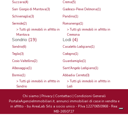
Suzzara
(4)
Crema
(5)
San Giorgio di Mantova
(3)
Gadesco-Pieve Delmona
(1)
Schivenoglia
(3)
Pandino
(1)
Sermide
(2)
Romanengo
(1)
>
Tutti gli immobili in affitto in
>
Tutti gli immobili in affitto in
Mantova
Cremona
Sondrio
(19)
Lodi
(4)
Sondrio
(6)
Casaletto Lodigiano
(1)
Teglio
(3)
Codogno
(1)
Cosio Valtellino
(2)
Guardamiglio
(1)
Albosaggia
(1)
Sant'Angelo Lodigiano
(1)
Bormio
(1)
Abbadia Cerreto
(0)
>
Tutti gli immobili in affitto in
>
Tutti gli immobili in affitto in
Sondrio
Lodi
Chi siamo
|
Privacy
|
Contattaci
|
Condizioni Generali
PortaleAgenzieImmobiliari.it, annunci immobiliari di case in vendita e
in affitto - by AreaLab Srls a socio unico - P.Iva 12270650968 - Rea:
MB-2650727
Le tue
preferenz
relative
alla