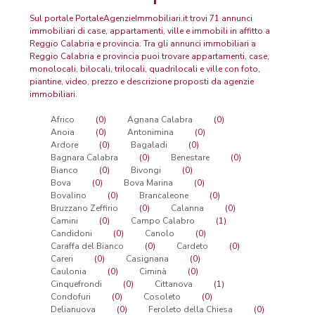
Sul portale PortaleAgenzieImmobiliari.it trovi 71 annunci
immobiliari di case, appartamenti, ville e immobili in affitto a
Reggio Calabria e provincia. Tra gli annunci immobiliari a
Reggio Calabria e provincia puoi trovare appartamenti, case,
monolocali, bilocali, trilocali, quadrilocali e ville con foto,
piantine, video, prezzo e descrizione proposti da agenzie
immobiliari.
Africo
(0)
Agnana Calabra
(0)
Anoia
(0)
Antonimina
(0)
Ardore
(0)
Bagaladi
(0)
Bagnara Calabra
(0)
Benestare
(0)
Bianco
(0)
Bivongi
(0)
Bova
(0)
Bova Marina
(0)
Bovalino
(0)
Brancaleone
(0)
Bruzzano Zeffirio
(0)
Calanna
(0)
Camini
(0)
Campo Calabro
(1)
Candidoni
(0)
Canolo
(0)
Caraffa del Bianco
(0)
Cardeto
(0)
Careri
(0)
Casignana
(0)
Caulonia
(0)
Ciminà
(0)
Cinquefrondi
(0)
Cittanova
(1)
Condofuri
(0)
Cosoleto
(0)
Delianuova
(0)
Feroleto della Chiesa
(0)