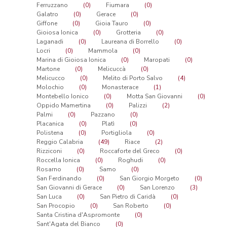
Ferruzzano
(0)
Fiumara
(0)
Galatro
(0)
Gerace
(0)
Giffone
(0)
Gioia Tauro
(0)
Gioiosa Ionica
(0)
Grotteria
(0)
Laganadi
(0)
Laureana di Borrello
(0)
Locri
(0)
Mammola
(0)
Marina di Gioiosa Ionica
(0)
Maropati
(0)
Martone
(0)
Melicuccà
(0)
Melicucco
(0)
Melito di Porto Salvo
(4)
Molochio
(0)
Monasterace
(1)
Montebello Ionico
(0)
Motta San Giovanni
(0)
Oppido Mamertina
(0)
Palizzi
(2)
Palmi
(0)
Pazzano
(0)
Placanica
(0)
Platì
(0)
Polistena
(0)
Portigliola
(0)
Reggio Calabria
(49)
Riace
(2)
Rizziconi
(0)
Roccaforte del Greco
(0)
Roccella Ionica
(0)
Roghudi
(0)
Rosarno
(0)
Samo
(0)
San Ferdinando
(0)
San Giorgio Morgeto
(0)
San Giovanni di Gerace
(0)
San Lorenzo
(3)
San Luca
(0)
San Pietro di Caridà
(0)
San Procopio
(0)
San Roberto
(0)
Santa Cristina d'Aspromonte
(0)
Sant'Agata del Bianco
(0)