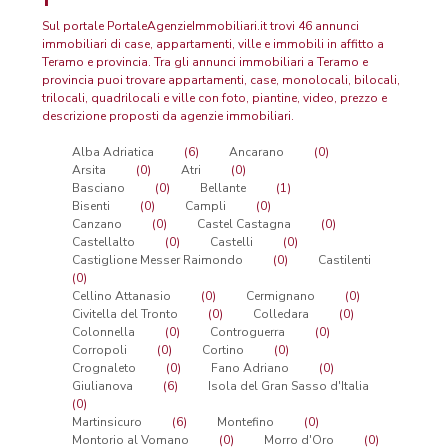
Sul portale PortaleAgenzieImmobiliari.it trovi 46 annunci
immobiliari di case, appartamenti, ville e immobili in affitto a
Teramo e provincia. Tra gli annunci immobiliari a Teramo e
provincia puoi trovare appartamenti, case, monolocali, bilocali,
trilocali, quadrilocali e ville con foto, piantine, video, prezzo e
descrizione proposti da agenzie immobiliari.
Alba Adriatica
(6)
Ancarano
(0)
Arsita
(0)
Atri
(0)
Basciano
(0)
Bellante
(1)
Bisenti
(0)
Campli
(0)
Canzano
(0)
Castel Castagna
(0)
Castellalto
(0)
Castelli
(0)
Castiglione Messer Raimondo
(0)
Castilenti
(0)
Cellino Attanasio
(0)
Cermignano
(0)
Civitella del Tronto
(0)
Colledara
(0)
Colonnella
(0)
Controguerra
(0)
Corropoli
(0)
Cortino
(0)
Crognaleto
(0)
Fano Adriano
(0)
Giulianova
(6)
Isola del Gran Sasso d'Italia
(0)
Martinsicuro
(6)
Montefino
(0)
Montorio al Vomano
(0)
Morro d'Oro
(0)