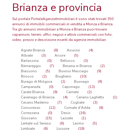
Brianza e provincia
Sul portale PortaleAgenzieImmobiliari.it sono stati trovati 350
annunci di immobili commerciali in vendita a Monza e Brianza.
Tra gli annunci immobiliari a Monza e Brianza puoi trovare
capannoni, terreni, uffici, negozi e attivà commerciali con foto,
video, prezzo e descrizione inseriti da agenzie immobiliari.
Agrate Brianza
(8)
Aicurzio
(4)
Albiate
(3)
Arcore
(5)
Barlassina
(0)
Bellusco
(3)
Bernareggio
(7)
Besana in Brianza
(2)
Biassono
(5)
Bovisio Masciago
(9)
Briosco
(2)
Brugherio
(10)
Burago di Molgora
(2)
Busnago
(9)
Camparada
(0)
Caponago
(13)
Carate Brianza
(9)
Carnate
(2)
Cavenago di Brianza
(4)
Ceriano Laghetto
(1)
Cesano Maderno
(7)
Cogliate
(3)
Concorezzo
(12)
Cornate d'Adda
(8)
Correzzana
(0)
Desio
(16)
Giussano
(15)
Lazzate
(1)
Lentate sul Seveso
(6)
Lesmo
(5)
Limbiate
(6)
Lissone
(18)