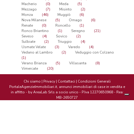
Macherio
(0)
Meda
(5)
Mezzago
(7)
Misinto
(2)
Monza
(46)
Muggiò
(6)
Nova Milanese
(5)
Ornago
(6)
Renate
(0)
Roncello
(1)
Ronco Briantino
(1)
Seregno
(21)
Seveso
(4)
Sovico
(2)
Sulbiate
(2)
Triuggio
(4)
Usmate Velate
(3)
Varedo
(4)
Vedano al Lambro
(2)
Veduggio con Colzano
(1)
Verano Brianza
(5)
Villasanta
(8)
Vimercate
(20)
Chi siamo
|
Privacy
|
Contattaci
|
Condizioni Generali
PortaleAgenzieImmobiliari.it, annunci immobiliari di case in vendita e
in affitto - by AreaLab Srls a socio unico - P.Iva 12270650968 - Rea:
MB-2650727
Le tue
preferenz
relative
alla
privacy