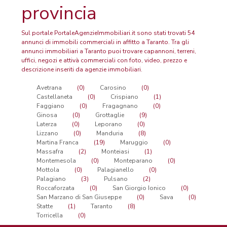
provincia
Sul portale PortaleAgenzieImmobiliari.it sono stati trovati 54
annunci di immobili commerciali in affitto a Taranto. Tra gli
annunci immobiliari a Taranto puoi trovare capannoni, terreni,
uffici, negozi e attivà commerciali con foto, video, prezzo e
descrizione inseriti da agenzie immobiliari.
Avetrana
(0)
Carosino
(0)
Castellaneta
(0)
Crispiano
(1)
Faggiano
(0)
Fragagnano
(0)
Ginosa
(0)
Grottaglie
(9)
Laterza
(0)
Leporano
(0)
Lizzano
(0)
Manduria
(8)
Martina Franca
(19)
Maruggio
(0)
Massafra
(2)
Monteiasi
(1)
Montemesola
(0)
Monteparano
(0)
Mottola
(0)
Palagianello
(0)
Palagiano
(3)
Pulsano
(2)
Roccaforzata
(0)
San Giorgio Ionico
(0)
San Marzano di San Giuseppe
(0)
Sava
(0)
Statte
(1)
Taranto
(8)
Torricella
(0)