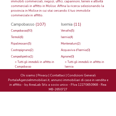
immobili commerciali, negozi, uffici, capannoni, terreni e attività
commerciali in affitto in Molise. Affina la ricerca selezionando la
provincia in Molise in cui stai cercando il tuo immobile
commerciale in affitto.
Campobasso
(107)
Isernia
(11)
Campobasso
(93)
Venafro
(5)
Termoli
(6)
Isernia
(4)
Ripalimosani
(5)
Monteroduni
(2)
Castropignano
(2)
Acquaviva d'Isernia
(0)
Campodipietra
(1)
Agnone
(0)
>
Tutti gli immobili in affitto in
>
Tutti gli immobili in affitto in
Campobasso
Isernia
Chi siamo
|
Privacy
|
Contattaci
|
Condizioni Generali
PortaleAgenzieImmobiliari.it, annunci immobiliari di case in vendita e
in affitto - by AreaLab Srls a socio unico - P.Iva 12270650968 - Rea:
MB-2650727