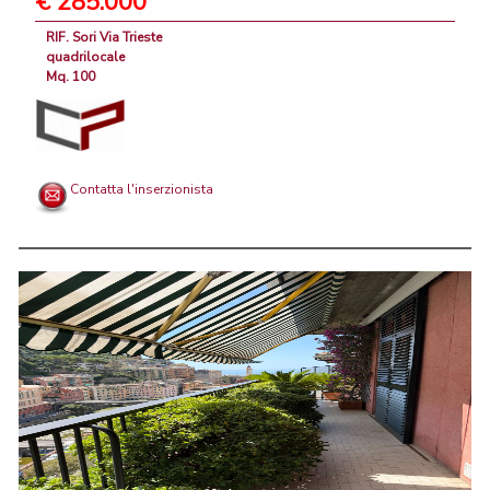
€ 285.000
RIF. Sori Via Trieste
quadrilocale
Mq. 100
Contatta l'inserzionista