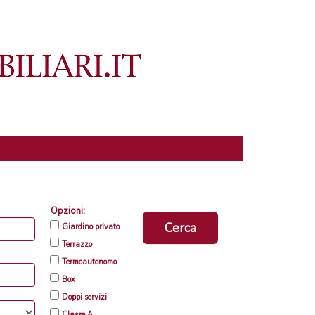
Opzioni:
Cerca
Giardino privato
Terrazzo
Termoautonomo
Box
Doppi servizi
Classe A