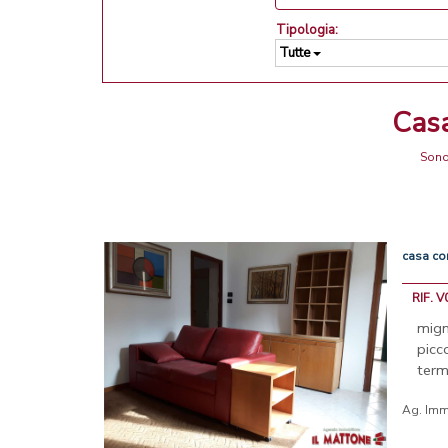
Tipologia:
Tutte
Ca
Sono
casa
co
RIF. 
mign
picc
term
Ag. Imm