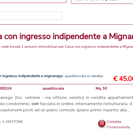
sa con ingresso indipendente a Mign
 stati trovati 1 annunci immobiliari per Casa con ingresso indipendente a Mign
n
ingresso
indipendente
a
mignanego
: quadrilocale in vendita
€ 45.
V000324
quadrilocale
Mq. 50
anego (loc. vetrerie - via vittorio veneto) in vendita appartamen
olo condominio,
con
facciata in ordine, internamente ristrutturata, 4
oautonomi posti ad un piano comodo (piano primo rispetto alla ...
. IL MATTONE
Contatta
l'inserzionista