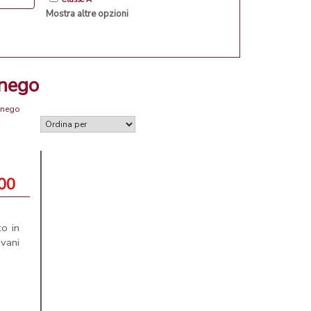
Mostra altre opzioni
anego
anego
000
to in
 vani