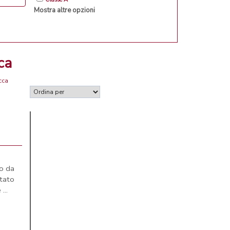
Mostra altre opzioni
ca
cca
o da
stato
...