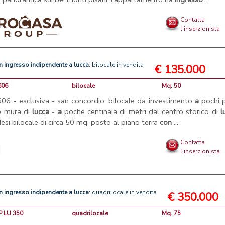
Contatta
l'inserzionista
n
ingresso
indipendente
a
lucca
: bilocale in vendita
€ 135.000
606
bilocale
Mq. 50
9606 - esclusiva - san concordio, bilocale da investimento
a
pochi p
e mura di
lucca
-
a
poche centinaia di metri dal centro storico di
l
esi bilocale di circa 50 mq. posto al piano terra
con
...
Contatta
l'inserzionista
n
ingresso
indipendente
a
lucca
: quadrilocale in vendita
€ 350.000
P LU 350
quadrilocale
Mq. 75