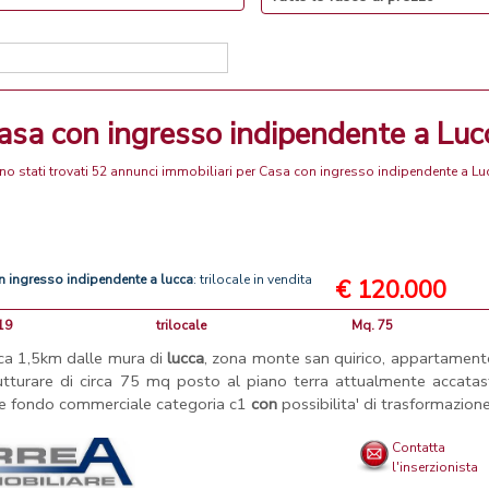
Casa con ingresso indipendente a Luc
no stati trovati 52 annunci immobiliari per Casa con ingresso indipendente a Lu
n
ingresso
indipendente
a
lucca
: trilocale in vendita
€ 120.000
19
trilocale
Mq. 75
rca 1,5km dalle mura di
lucca
, zona monte san quirico, appartament
rutturare di circa 75 mq posto al piano terra attualmente accata
 fondo commerciale categoria c1
con
possibilita' di trasformazione 
Contatta
l'inserzionista