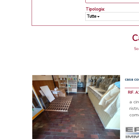
Tipologia:
Tutte
So
casa
co
RIF. A
a ci
rist
come