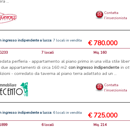
ra ...
Contatta
l'inserzionista
n
ingresso
indipendente
a
lucca
: 7 locali in vendita
€ 780.000
AG233
7 locali
Mq. 160
data perfieria - appartamento al piano primo in una villa stile liber
 due appartamenti di circa 160 m2
con
ingresso
indipendente
in ot
izioni - corredato da taverna al piano terra adattato ad un ...
Contatta
l'inserzionista
n
ingresso
indipendente
a
lucca
: 6 locali in vendita
€ 725.000
A1899
6 locali
Mq. 214