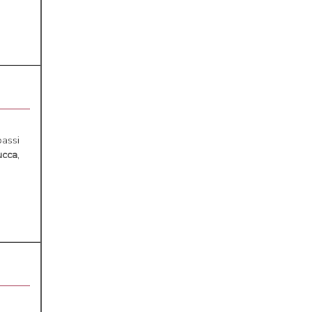
assi
ucca
,