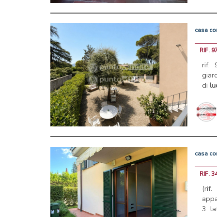
casa
co
RIF. 9
rif.
giar
di
lu
casa
co
RIF. 3
(ri
appa
3 la