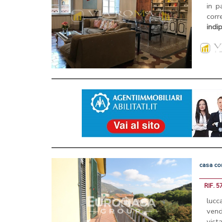
in p
corr
indi
casa
co
RIF. 5
lucc
vend
vist