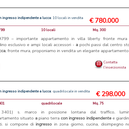
n
ingresso
indipendente
a
lucca
: 10 locali in vendita
€ 780.000
799
10 locali
Mq. 300
 9799 – importante appartamento in villa liberty fronte mur
dino esclusivo e ampi locali accessori -
a
pochi passi dal centro st
cca
, fronte mura, proponiamo in vendita un elegante appartamento .
Contatta
l'inserzionista
n
ingresso
indipendente
a
lucca
: quadrilocale in vendita
€ 298.000
401
quadrilocale
Mq. 75
f. 3401) s. marco in posizione lontana dal traffico, lumi
rtamento situato
a
piano terra
con
ingresso
indipendente
e giardi
ti. si compone di
ingresso
in zona giorno, cucina, disimpegno no