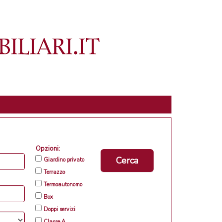
Opzioni:
Cerca
Giardino privato
Terrazzo
Termoautonomo
Box
Doppi servizi
Classe A