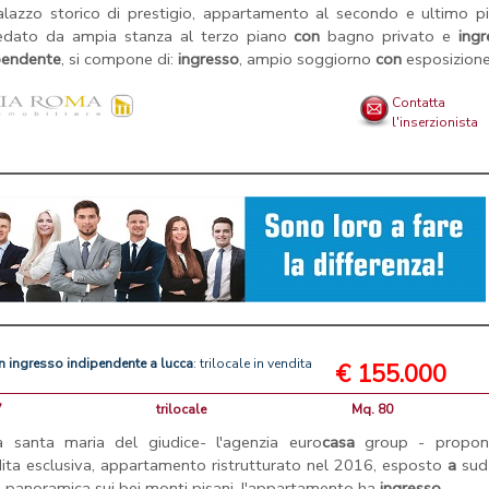
alazzo storico di prestigio, appartamento al secondo e ultimo pi
edato da ampia stanza al terzo piano
con
bagno privato e
ingr
pendente
, si compone di:
ingresso
, ampio soggiorno
con
esposizion
Contatta
l'inserzionista
n
ingresso
indipendente
a
lucca
: trilocale in vendita
€ 155.000
7
trilocale
Mq. 80
a santa maria del giudice- l'agenzia euro
casa
group - propon
ita esclusiva, appartamento ristrutturato nel 2016, esposto
a
su
a panoramica sui bei monti pisani. l'appartamento ha
ingresso
...