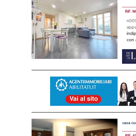
RIF. 
n00
app
indi
con
a
casa
co
RIF. A