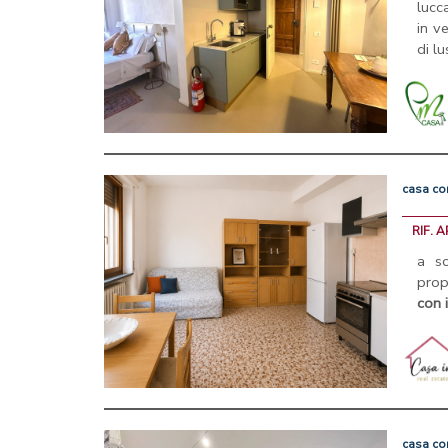
lucc
in v
di l
casa
co
RIF. 
a s
prop
con
casa
co