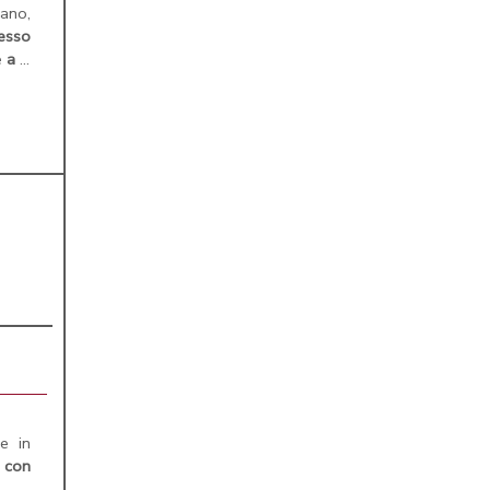
ano,
esso
e
a
...
e in
d
con