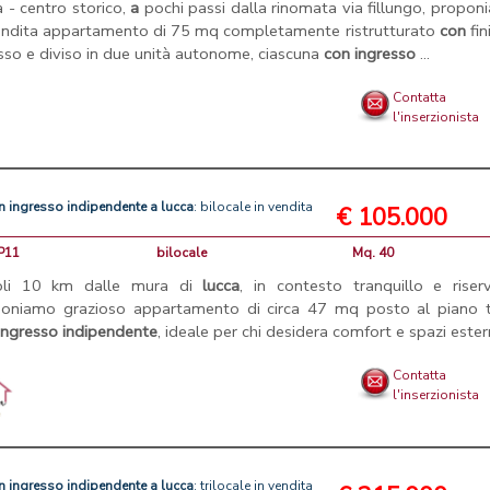
a - centro storico,
a
pochi passi dalla rinomata via fillungo, propo
endita appartamento di 75 mq completamente ristrutturato
con
fin
usso e diviso in due unità autonome, ciascuna
con
ingresso
...
Contatta
l'inserzionista
n
ingresso
indipendente
a
lucca
: bilocale in vendita
€ 105.000
AP11
bilocale
Mq. 40
oli 10 km dalle mura di
lucca
, in contesto tranquillo e riser
oniamo grazioso appartamento di circa 47 mq posto al piano t
ingresso
indipendente
, ideale per chi desidera comfort e spazi esterni
Contatta
l'inserzionista
n
ingresso
indipendente
a
lucca
: trilocale in vendita