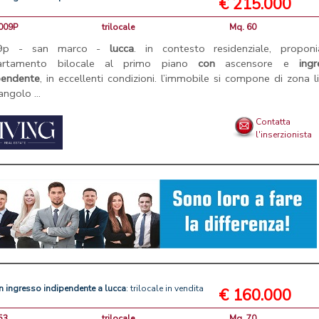
€ 215.000
N009P
trilocale
Mq. 60
9p - san marco -
lucca
. in contesto residenziale, propon
artamento bilocale al primo piano
con
ascensore e
ingr
pendente
, in eccellenti condizioni. l’immobile si compone di zona l
ngolo ...
Contatta
l'inserzionista
n
ingresso
indipendente
a
lucca
: trilocale in vendita
€ 160.000
53
trilocale
Mq. 70