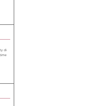
ty di
time