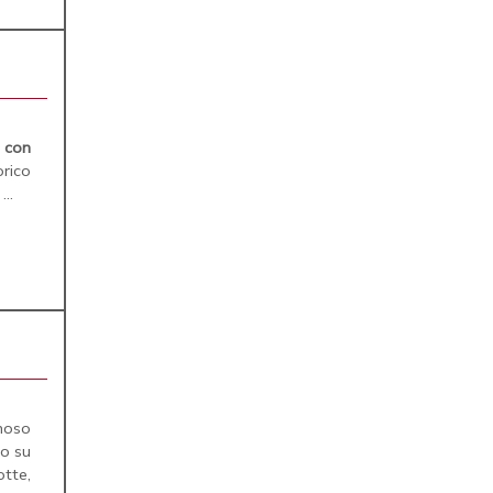
a
con
orico
..
noso
no su
tte,