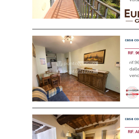
casa
co
RIF. 9
rif.
dall
vend
casa
co
RIF. A