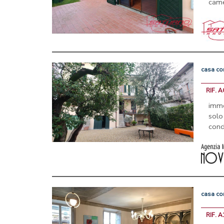
came
casa
co
RIF. 
imme
solo
cond
casa
co
RIF. 