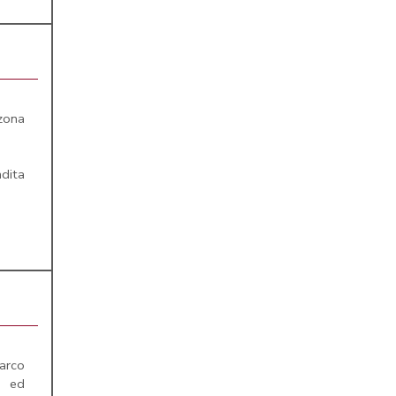
zona
ndita
arco
o ed