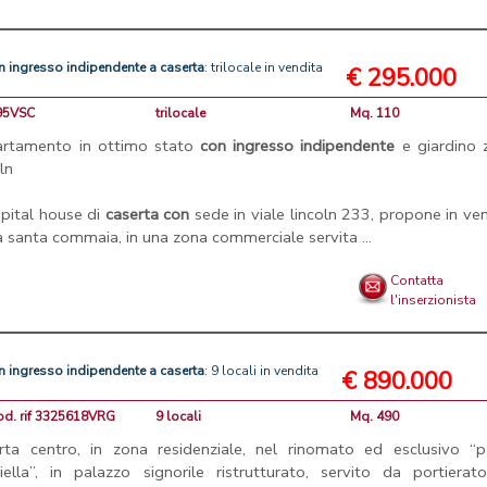
n
ingresso
indipendente
a
caserta
: trilocale in vendita
€ 295.000
295VSC
trilocale
Mq. 110
artamento in ottimo stato
con
ingresso
indipendente
e giardino 
oln
apital house di
caserta
con
sede in viale lincoln 233, propone in ve
ia santa commaia, in una zona commerciale servita ...
Contatta
l'inserzionista
n
ingresso
indipendente
a
caserta
: 9 locali in vendita
€ 890.000
od. rif 3325618VRG
9 locali
Mq. 490
rta centro, in zona residenziale, nel rinomato ed esclusivo “p
iella”, in palazzo signorile ristrutturato, servito da portierat