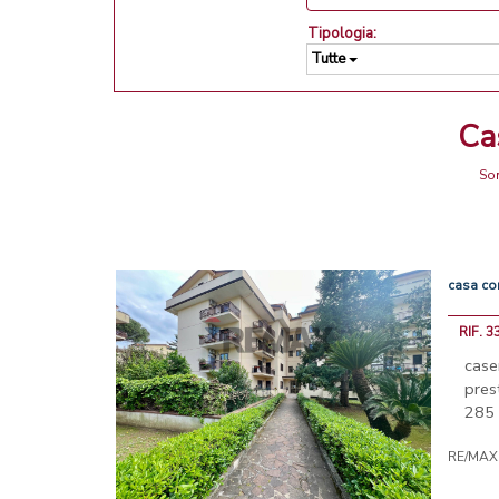
Tipologia:
Tutte
C
Son
casa
co
RIF. 
case
pres
285 
RE/MAX 