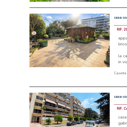
casa
co
RIF. 
app
linc
la c
in v
Caserta
casa
co
RIF. C
case
gabr