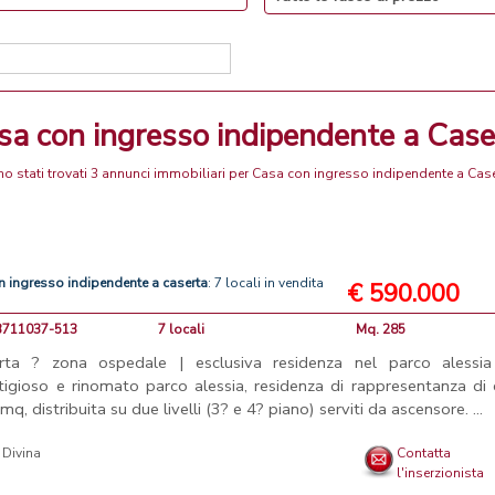
asa con ingresso indipendente a Case
o stati trovati 3 annunci immobiliari per Casa con ingresso indipendente a Cas
n
ingresso
indipendente
a
caserta
: 7 locali in vendita
€ 590.000
33711037-513
7 locali
Mq. 285
rta ? zona ospedale | esclusiva residenza nel parco alessia
tigioso e rinomato parco alessia, residenza di rappresentanza di 
mq, distribuita su due livelli (3? e 4? piano) serviti da ascensore. ...
Divina
Contatta
l'inserzionista