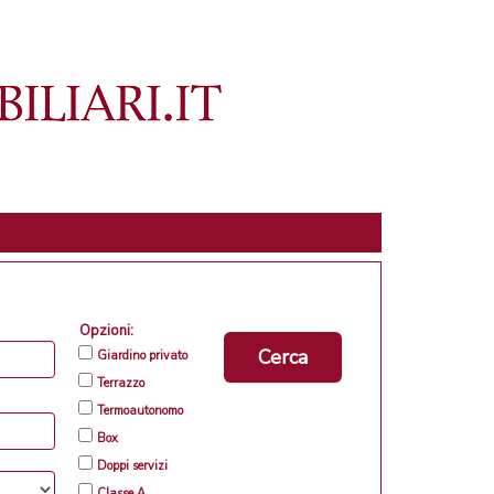
Opzioni:
Cerca
Giardino privato
Terrazzo
Termoautonomo
Box
Doppi servizi
Classe A