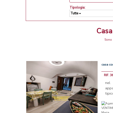
Tipologia:
Tutte
Cas
Sono 
casa
co
RIF. 3
nel
appa
tipi