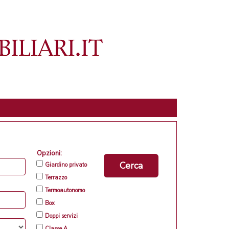
Opzioni:
Cerca
Giardino privato
Terrazzo
Termoautonomo
Box
Doppi servizi
Classe A