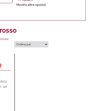
Mostra altre opzioni
orosso
orosso
0
tico
n un