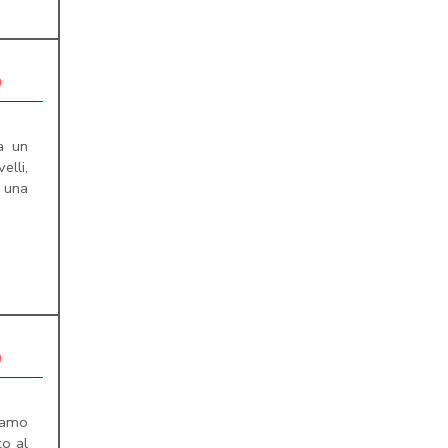
0
a un
lli,
una
0
niamo
to al