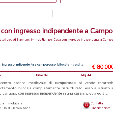
a con ingresso indipendente a Camp
stati trovati 3 annunci immobiliari per Casa con ingresso indipendente a Camp
n
ingresso
indipendente
a
camporosso
: bilocale in vendita
€ 80.00
63
bilocale
Mq. 44
 centro storico medievale di
camporosso
, si vende caratteris
rtamento bilocale completamente ristrutturato. esso è situato i
co carrugio,
con
ingresso
indipendente
in una
casa
in pietra ed è ...
Contatta
l'inserzionista