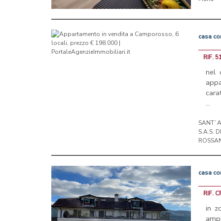
casa
co
RIF. 5
nel 
app
cara
...
SANT`A
S.A.S. 
ROSSAN
casa
co
RIF. 
in z
ampi