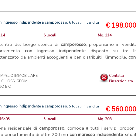
n
ingresso
indipendente
a
camporosso
: 6 locali in vendita
€ 198.00
114
6 locali
Mq. 114
centro del borgo storico di
camporosso
, proponiamo in vendit
artamento
con
ingresso
indipendente
disposto su tre live
tterizzato da ambienti accoglienti e ben distribuiti.. l’immobile,
con
MPELIO IMMOBILIARE
Contatta
DI CHIOSSI GEOM.
l'inserzionista
O E C.
n
ingresso
indipendente
a
camporosso
: 5 locali in vendita
€ 560.00
CRSa95
5 locali
Mq. 208
ona residenziale di
camporosso
, comoda
a
tutti i servizi, propo
o appartamento di oltre 200 mq
con
ingresso
indipendente
, situa