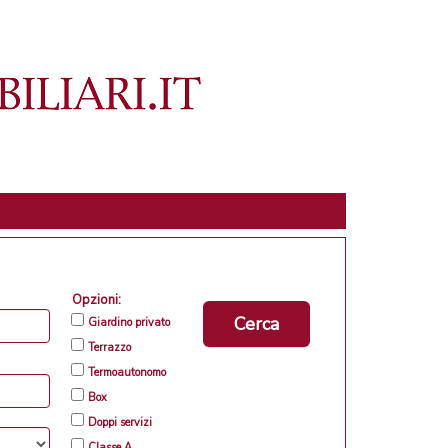
Opzioni:
Cerca
Giardino privato
Terrazzo
Termoautonomo
Box
Doppi servizi
Classe A