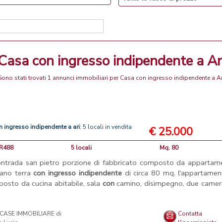
Casa con ingresso indipendente a Ar
Sono stati trovati 1 annunci immobiliari per Casa con ingresso indipendente a Ar
n
ingresso
indipendente
a
ari
: 5 locali in vendita
€ 25.000
OR488
5 locali
Mq. 80
ontrada san pietro porzione di fabbricato composto da appartam
iano terra
con
ingresso
indipendente
di circa 80 mq. l'appartamen
osto da cucina abitabile, sala
con
camino, disimpegno, due camer
NCASE IMMOBILIARE di
Contatta