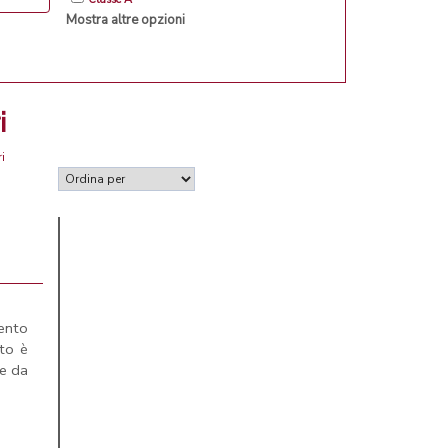
Mostra altre opzioni
i
i
ento
to è
e da