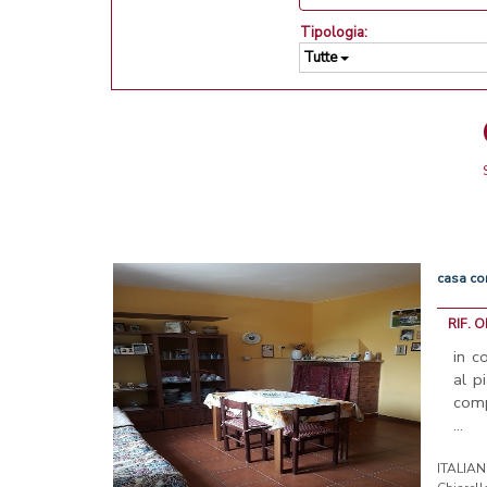
Tipologia:
Tutte
casa
co
RIF. 
in c
al p
comp
...
ITALIA