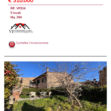
€ 310.000
RIF. VP334
5 locali
Mq. 294
Contatta l'inserzionista