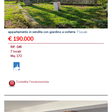
appartamento
in
vendita
con
giardino
a
volterra
: 7 locali
€ 190.000
RIF. 045
7 locali
Mq. 172
Contatta l'inserzionista