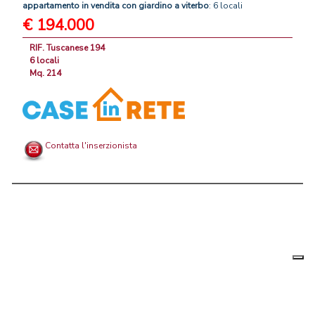
appartamento
in
vendita
con
giardino
a
viterbo
: 6 locali
€ 194.000
RIF. Tuscanese 194
6 locali
Mq. 214
Contatta l'inserzionista
Le tue
Chi siamo
|
Privacy
|
Contattaci
|
Condizioni Generali
preferenz
relative
PortaleAgenzieImmobiliari.it, annunci immobiliari di case in vendita e
alla
privacy
in affitto - by AreaLab Srls a socio unico - P.Iva 12270650968 - Rea: