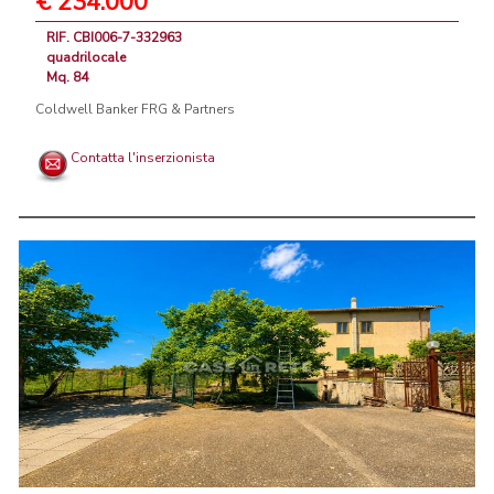
€ 234.000
RIF. CBI006-7-332963
quadrilocale
Mq. 84
Coldwell Banker FRG & Partners
Contatta l'inserzionista