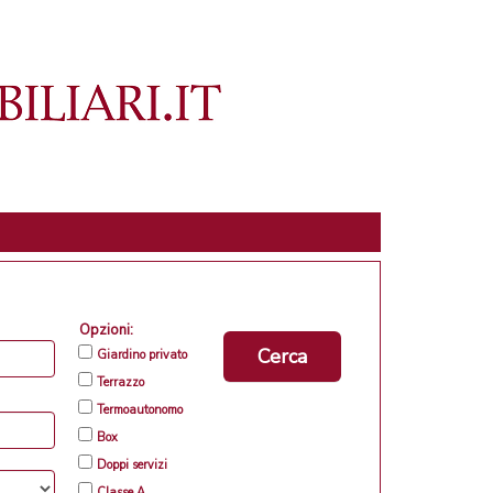
Opzioni:
Cerca
Giardino privato
Terrazzo
Termoautonomo
Box
Doppi servizi
Classe A