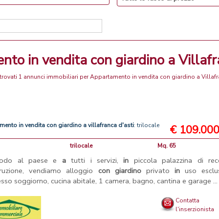
nto in vendita con giardino a Villafr
trovati 1 annunci immobiliari per Appartamento in vendita con giardino a Villaf
amento
in
vendita
con
giardino
a
villafranca
d'asti
: trilocale
€ 109.00
trilocale
Mq. 65
odo al paese e
a
tutti i servizi,
in
piccola palazzina di rec
truzione, vendiamo alloggio
con
giardino
privato
in
uso esclus
esso soggiorno, cucina abitale, 1 camera, bagno, cantina e garage ...
Contatta
l'inserzionista