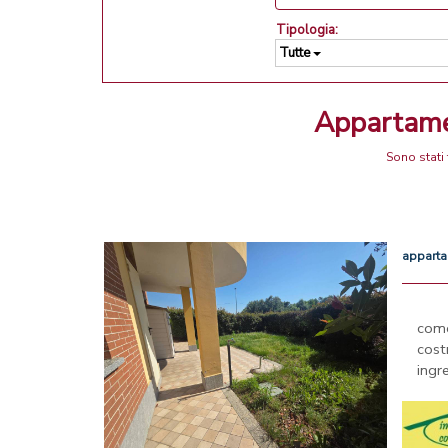
Tipologia:
Tutte
Appartame
Sono stati 
appart
com
cos
ingr