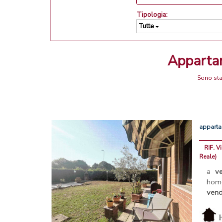
Tipologia:
Tutte
Apparta
Sono sta
appart
RIF. V
Reale)
a
ve
home
vend