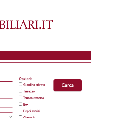
Opzioni:
Cerca
Giardino privato
Terrazzo
Termoautonomo
Box
Doppi servizi
Classe A