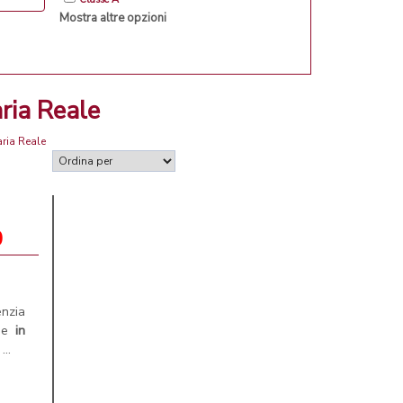
Mostra altre opzioni
ria Reale
ria Reale
0
enzia
ne
in
..