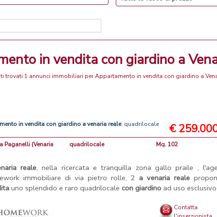
mento in vendita con giardino a Vena
ti trovati 1 annunci immobiliari per Appartamento in vendita con giardino a Vena
amento
in
vendita
con
giardino
a
venaria
reale
: quadrilocale
€ 259.00
ia Paganelli (Venaria
quadrilocale
Mq. 102
naria
reale
, nella ricercata e tranquilla zona gallo praile , l'ag
work immobiliare di via pietro rolle, 2
a
venaria
reale
propo
ita
uno splendido e raro quadrilocale
con
giardino
ad uso esclusivo .
Contatta
l'inserzionista