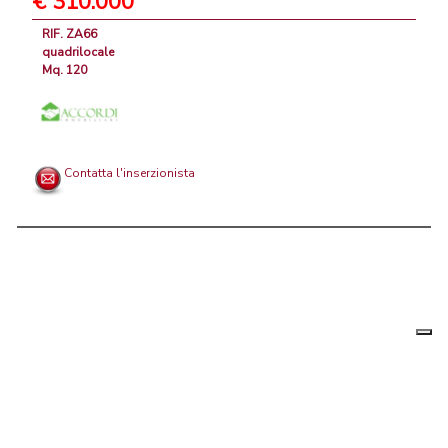
€ 310.000
RIF. ZA66
quadrilocale
Mq. 120
Contatta l'inserzionista
Le tue
Chi siamo
|
Privacy
|
Contattaci
|
Condizioni Generali
preferenz
relative
PortaleAgenzieImmobiliari.it, annunci immobiliari di case in vendita e
alla
privacy
in affitto - by AreaLab Srls a socio unico - P.Iva 12270650968 - Rea:
MB-2650727