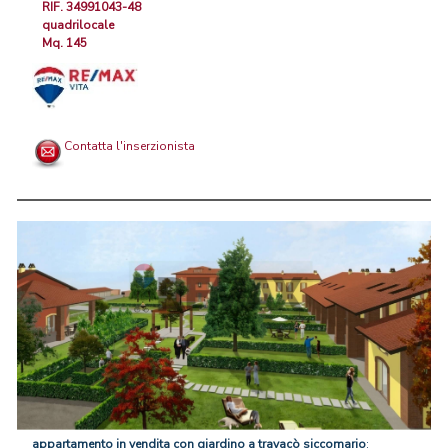
RIF. 34991043-48
quadrilocale
Mq. 145
Contatta l'inserzionista
appartamento
in
vendita
con
giardino
a
travacò
siccomario
: