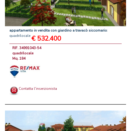
appartamento
in
vendita
con
giardino
a
travacò
siccomario
:
quadrilocale
€ 532.400
RIF. 34991043-54
quadrilocale
Mq. 184
Contatta l'inserzionista