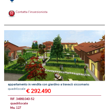
Contatta l'inserzionista
appartamento
in
vendita
con
giardino
a
travacò
siccomario
:
quadrilocale
€ 292.490
RIF. 34991043-52
quadrilocale
Mq. 127