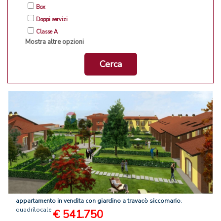
Box
Doppi servizi
Classe A
Mostra altre opzioni
Cerca
appartamento
in
vendita
con
giardino
a
travacò
siccomario
:
quadrilocale
€ 541.750