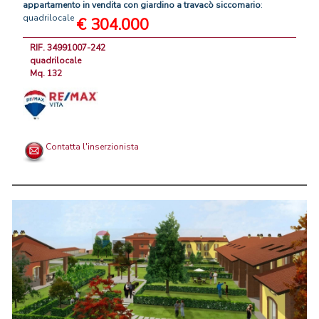
appartamento
in
vendita
con
giardino
a
travacò
siccomario
:
quadrilocale
€ 304.000
RIF. 34991007-242
quadrilocale
Mq. 132
Contatta l'inserzionista