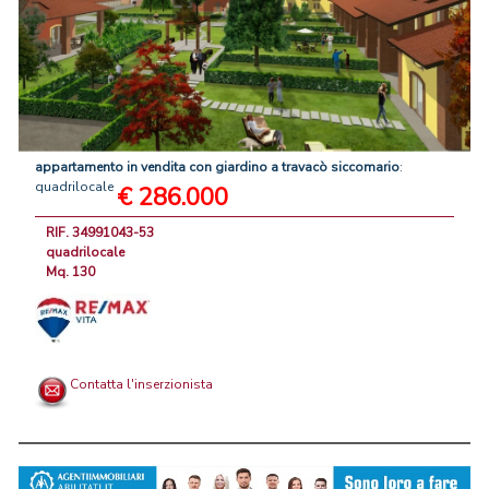
appartamento
in
vendita
con
giardino
a
travacò
siccomario
:
quadrilocale
€ 286.000
RIF. 34991043-53
quadrilocale
Mq. 130
Contatta l'inserzionista