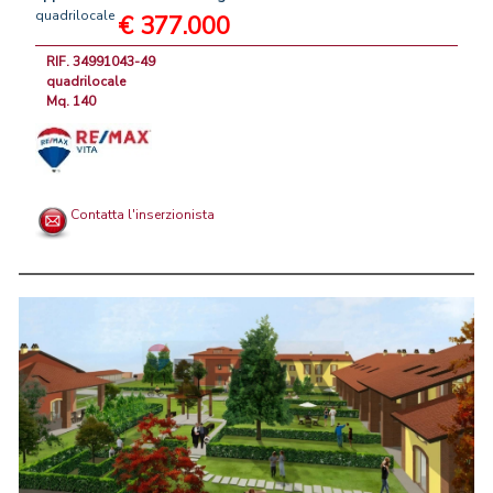
quadrilocale
€ 377.000
RIF. 34991043-49
quadrilocale
Mq. 140
Contatta l'inserzionista