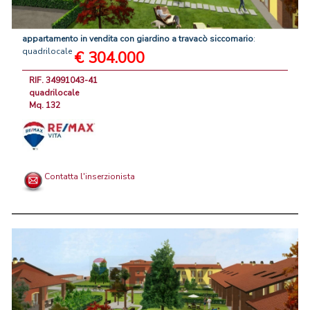
appartamento
in
vendita
con
giardino
a
travacò
siccomario
:
quadrilocale
€ 304.000
RIF. 34991043-41
quadrilocale
Mq. 132
Contatta l'inserzionista