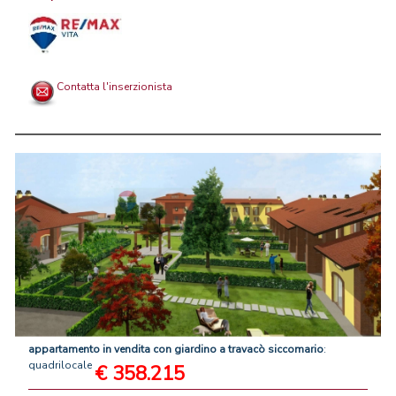
Contatta l'inserzionista
appartamento
in
vendita
con
giardino
a
travacò
siccomario
:
quadrilocale
€ 358.215