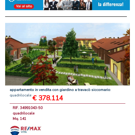
appartamento
in
vendita
con
giardino
a
travacò
siccomario
:
quadrilocale
€ 378.114
RIF. 34991043-50
quadrilocale
Mq. 141