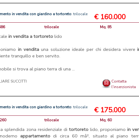
amento
in
vendita
con
giardino
a
tortoreto
: trilocale
€ 160.000
686
trilocale
Mq. 85
ocale
in
vendita
a
tortoreto
lido
poniamo
in
vendita
una soluzione ideale per chi desidera vivere
i
ente tranquillo e ben servito.
obile si trova al piano terra di una ...
LIARE SUCCITTI
Contatta
l'inserzionista
amento
in
vendita
con
giardino
a
tortoreto
: trilocale
€ 175.000
 260
trilocale
Mq. 60
na splendida zona residenziale di
tortoreto
lido, proponiamo
in
ven
moderno
appartamento
di circa 60 mâ², situato al piano terr