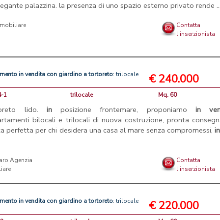
legante palazzina. la presenza di uno spazio esterno privato rende ..
mmobiliare
Contatta
l'inserzionista
amento
in
vendita
con
giardino
a
tortoreto
: trilocale
€ 240.000
4-1
trilocale
Mq. 60
toreto lido.
in
posizione frontemare, proponiamo
in
ven
rtamenti bilocali e trilocali di nuova costruzione, pronta consegn
ta perfetta per chi desidera una casa al mare senza compromessi,
in
aro Agenzia
Contatta
iare
l'inserzionista
amento
in
vendita
con
giardino
a
tortoreto
: trilocale
€ 220.000