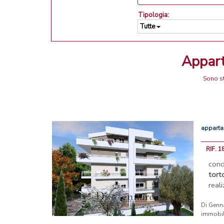
Tipologia:
Tutte
Appar
Sono st
appart
RIF. 1
con
tort
reali
Di Genn
immobil