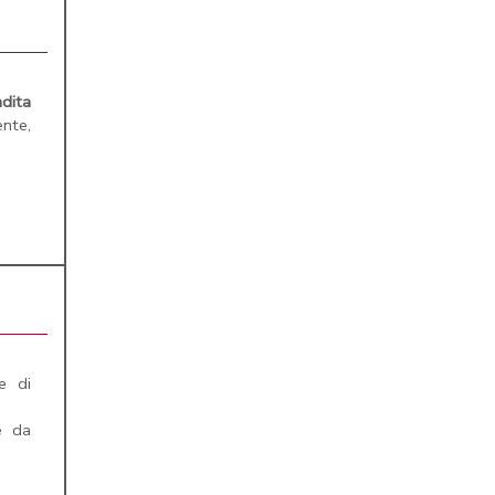
dita
nte,
e di
e da