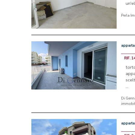
un'e
Perla I
appart
RIF. 1
tor
appa
scel
...
Di Genn
immobil
appart