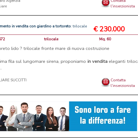
aro Agenzia
Contatta
iare
l'inserzionista
amento
in
vendita
con
giardino
a
tortoreto
: trilocale
€ 230.000
672
trilocale
Mq. 60
oreto lido ? trilocale fronte mare di nuova costruzione
rima fila sul lungomare sirena, proponiamo
in
vendita
eleganti triloc
..
LIARE SUCCITTI
Contatta
l'inserzionista