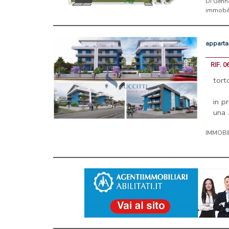
Di Genn
immobil
appart
RIF. 0
tort
in p
una .
IMMOBI