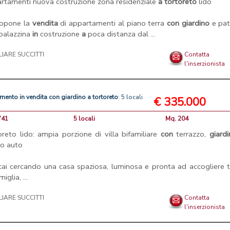
rtamenti nuova costruzione zona residenziale
a
tortoreto
lido
ropone la
vendita
di appartamenti al piano terra
con
giardino
e pa
palazzina
in
costruzione
a
poca distanza dal ...
LIARE SUCCITTI
Contatta
l'inserzionista
amento
in
vendita
con
giardino
a
tortoreto
: 5 locali
€ 335.000
741
5 locali
Mq. 204
oreto lido: ampia porzione di villa bifamiliare
con
terrazzo,
giard
o auto
tai cercando una casa spaziosa, luminosa e pronta ad accogliere 
miglia, ...
LIARE SUCCITTI
Contatta
l'inserzionista