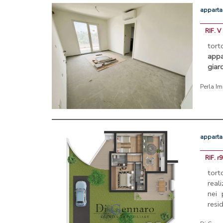
appart
RIF. V
tort
app
giar
Perla I
appart
RIF. r
tort
real
nei 
resid