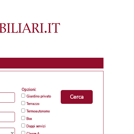
Opzioni:
Cerca
Giardino privato
Terrazzo
Termoautonomo
Box
Doppi servizi
Classe A