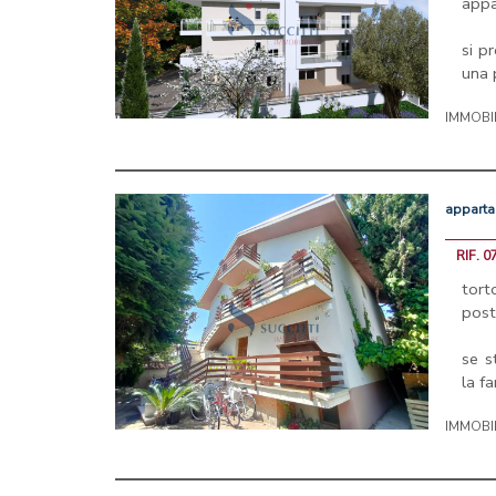
appa
si p
una 
IMMOBI
appart
RIF. 0
tort
post
se s
la fa
IMMOBI