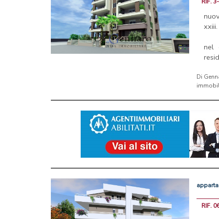
RIF. 3
nuov
xxiii.
nel
resi
Di Genn
immobil
appart
RIF. 0