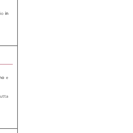
tio
in
ino
e
tutta