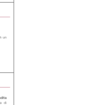
n
un
dita
a di