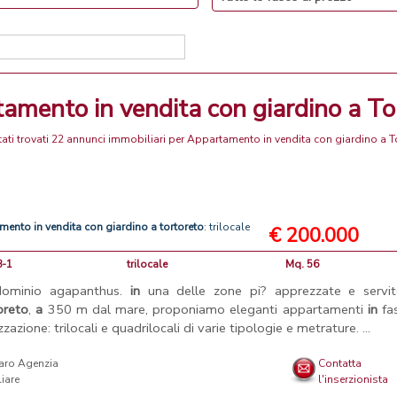
tamento in vendita con giardino a To
ati trovati 22 annunci immobiliari per Appartamento in vendita con giardino a T
amento
in
vendita
con
giardino
a
tortoreto
: trilocale
€ 200.000
8-1
trilocale
Mq. 56
dominio agapanthus.
in
una delle zone pi? apprezzate e servit
oreto
,
a
350 m dal mare, proponiamo eleganti appartamenti
in
fas
zzazione: trilocali e quadrilocali di varie tipologie e metrature. ...
aro Agenzia
Contatta
iare
l'inserzionista