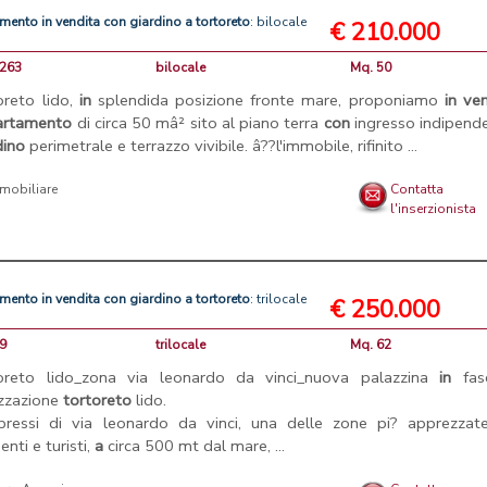
amento
in
vendita
con
giardino
a
tortoreto
: bilocale
€ 210.000
 263
bilocale
Mq. 50
oreto lido,
in
splendida posizione fronte mare, proponiamo
in
ven
artamento
di circa 50 mâ² sito al piano terra
con
ingresso indipende
dino
perimetrale e terrazzo vivibile. â??l'immobile, rifinito ...
mmobiliare
Contatta
l'inserzionista
amento
in
vendita
con
giardino
a
tortoreto
: trilocale
€ 250.000
99
trilocale
Mq. 62
oreto lido_zona via leonardo da vinci_nuova palazzina
in
fas
izzazione
tortoreto
lido.
pressi di via leonardo da vinci, una delle zone pi? apprezzat
enti e turisti,
a
circa 500 mt dal mare, ...