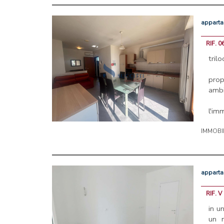
appart
RIF. 0
tril
pro
ambi
l'imm
IMMOBI
appart
RIF. V
in u
un 