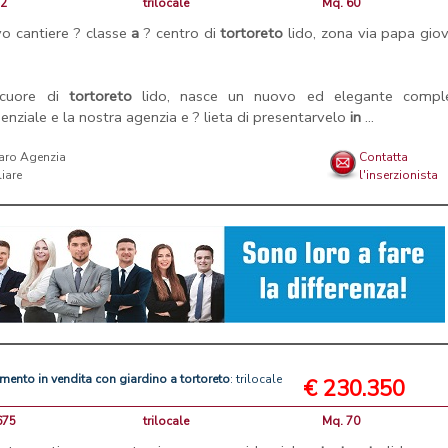
-2
trilocale
Mq. 60
o cantiere ? classe
a
? centro di
tortoreto
lido, zona via papa gio
 cuore di
tortoreto
lido, nasce un nuovo ed elegante compl
denziale e la nostra agenzia e ? lieta di presentarvelo
in
...
aro Agenzia
Contatta
iare
l'inserzionista
amento
in
vendita
con
giardino
a
tortoreto
: trilocale
€ 230.350
675
trilocale
Mq. 70