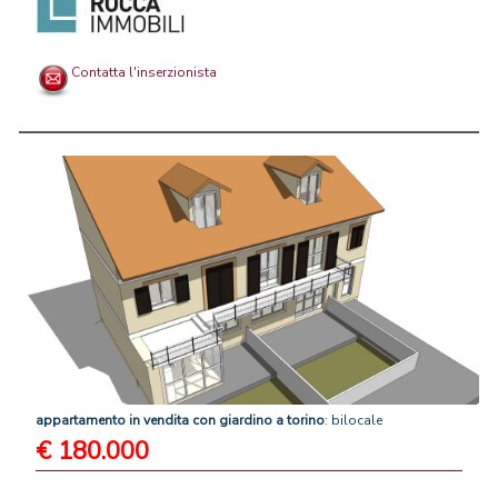
Contatta l'inserzionista
appartamento
in
vendita
con
giardino
a
torino
: bilocale
€ 180.000