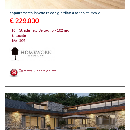
appartamento
in
vendita
con
giardino
a
torino
: trilocale
€ 229.000
RIF. Strada Tetti Bertoglio - 102 mq.
trilocale
Mq. 102
Contatta l'inserzionista