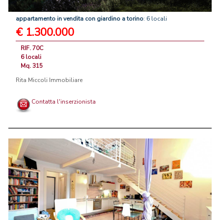
appartamento
in
vendita
con
giardino
a
torino
: 6 locali
€ 1.300.000
RIF. 70C
6 locali
Mq. 315
Rita Miccoli Immobiliare
Contatta l'inserzionista