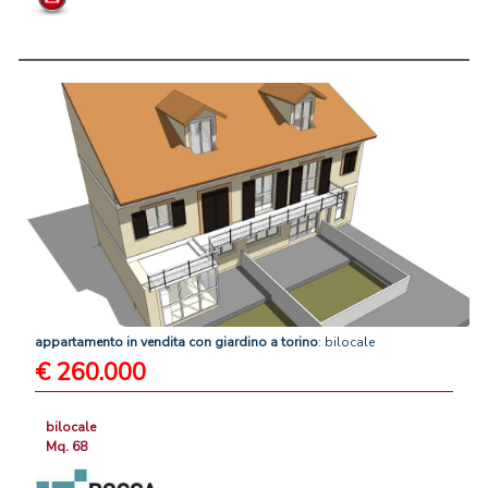
appartamento
in
vendita
con
giardino
a
torino
: bilocale
€ 260.000
bilocale
Mq. 68