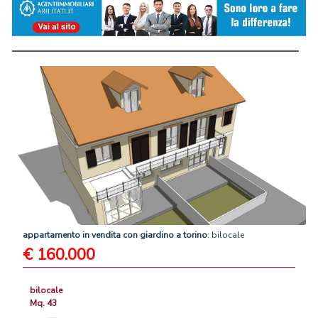
appartamento
in
vendita
con
giardino
a
torino
: bilocale
€ 160.000
bilocale
Mq. 43