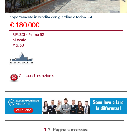
appartamento
in
vendita
con
giardino
a
torino
: bilocale
€ 180.000
RIF. 3DI - Parma 52
bilocale
Mq. 50
Contatta l'inserzionista
1
2
Pagina successiva