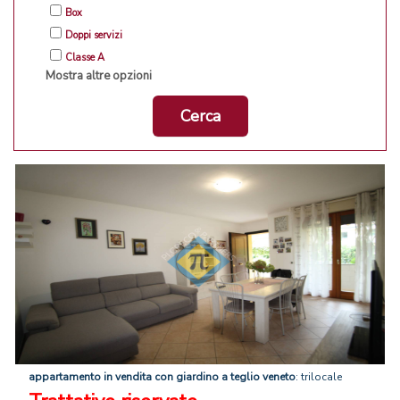
Box
Doppi servizi
Classe A
Mostra altre opzioni
Cerca
appartamento
in
vendita
con
giardino
a
teglio
veneto
: trilocale