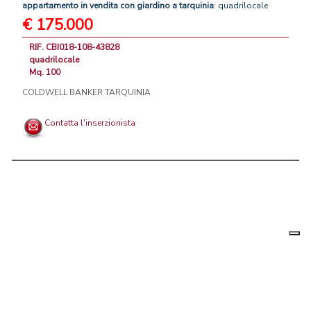
appartamento
in
vendita
con
giardino
a
tarquinia
: quadrilocale
€ 175.000
RIF. CBI018-108-43828
quadrilocale
Mq. 100
COLDWELL BANKER TARQUINIA
Contatta l'inserzionista
Le tue
Chi siamo
|
Privacy
|
Contattaci
|
Condizioni Generali
preferenz
relative
PortaleAgenzieImmobiliari.it, annunci immobiliari di case in vendita e
alla
privacy
in affitto - by AreaLab Srls a socio unico - P.Iva 12270650968 - Rea:
MB-2650727