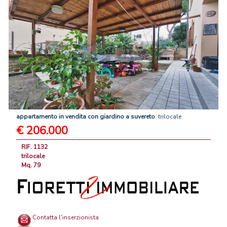
appartamento
in
vendita
con
giardino
a
suvereto
: trilocale
€ 206.000
RIF. 1132
trilocale
Mq. 79
Contatta l'inserzionista