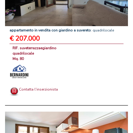
appartamento
in
vendita
con
giardino
a
suvereto
: quadrilocale
€ 207.000
RIF. suveterrazzaegiardino
quadrilocale
Mq. 80
Contatta l'inserzionista