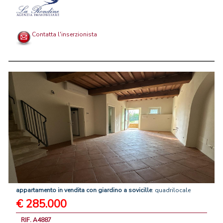
Contatta l'inserzionista
appartamento
in
vendita
con
giardino
a
sovicille
: quadrilocale
€ 285.000
RIF. A4887