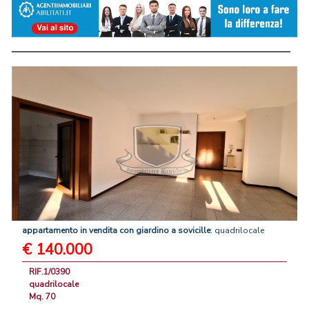
appartamento
in
vendita
con
giardino
a
sovicille
: quadrilocale
€ 140.000
RIF.1/0390
quadrilocale
Mq. 70