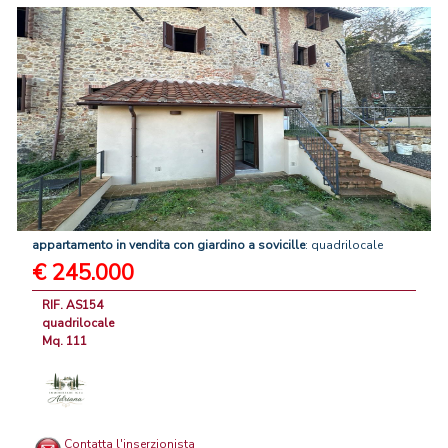
appartamento
in
vendita
con
giardino
a
sovicille
: quadrilocale
€ 245.000
RIF. AS154
quadrilocale
Mq. 111
Contatta l'inserzionista