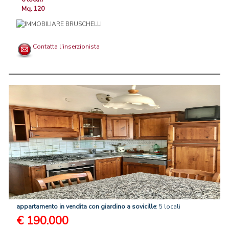
Mq. 120
Contatta l'inserzionista
appartamento
in
vendita
con
giardino
a
sovicille
: 5 locali
€ 190.000