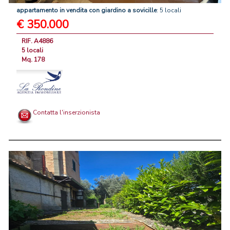
appartamento
in
vendita
con
giardino
a
sovicille
: 5 locali
€ 350.000
RIF. A4886
5 locali
Mq. 178
Contatta l'inserzionista