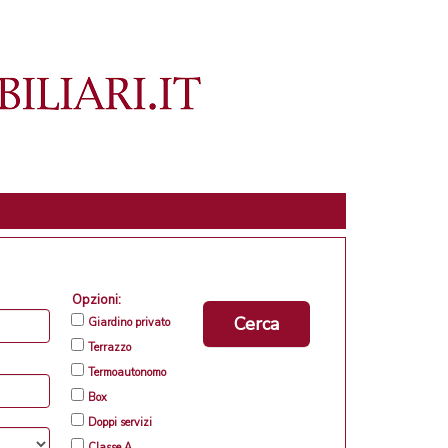
Opzioni:
Cerca
Giardino privato
Terrazzo
Termoautonomo
Box
Doppi servizi
Classe A