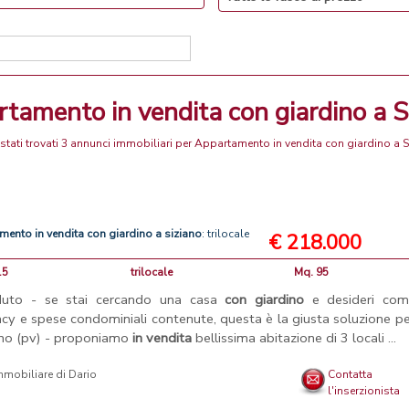
rtamento in vendita con giardino a S
stati trovati 3 annunci immobiliari per Appartamento in vendita con giardino a S
amento
in
vendita
con
giardino
a
siziano
: trilocale
€ 218.000
15
trilocale
Mq. 95
duto - se stai cercando una casa
con
giardino
e desideri comf
acy e spese condominiali contenute, questa è la giusta soluzione pe
ano (pv) - proponiamo
in
vendita
bellissima abitazione di 3 locali ...
mmobiliare di Dario
Contatta
l'inserzionista