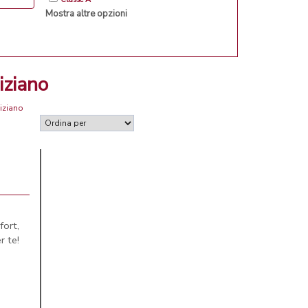
Mostra altre opzioni
iziano
iziano
ort,
r te!