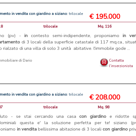
amento
in
vendita
con
giardino
a
siziano
: trilocale
€ 195.000
18
trilocale
Mq. 116
iano (pv) -
in
contesto semi-indipendente, proponiamo
in
ven
artamento
di 3 locali della superficie catastale di 117 mq.ca., situa
o rialzato di una villa di solo 3 unità abitative. l'immobile gode ...
mmobiliare di Dario
Contatta
l'inserzionista
amento
in
vendita
con
giardino
a
siziano
: trilocale
€ 208.000
07
trilocale
Mq. 98
duto - se stai cercando una casa
con
giardino
e ridotte s
ominiali questa e' la soluzione perfetta per te! siziano (p
poniamo
in
vendita
bellissima abitazione di 3 locali
con
giardino
pri