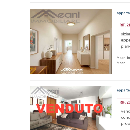
appart
RIF. 2
siz
app
pian
Meani i
Meani
appart
RIF. 2
ven
cond
pro
...