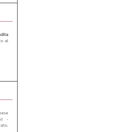
dita
to al
pese
v) -
vato,