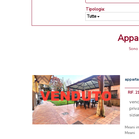
Tipologia:
Tutte
Appa
Sono 
appart
RIF. 2
ven
priv
sizi
Meani i
Meani