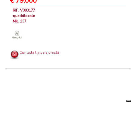
€ 79.000
RIF. V003177
quadrilocale
Mq. 137
Contatta l'inserzionista
Le tue
Chi siamo
|
Privacy
|
Contattaci
|
Condizioni Generali
preferenz
relative
PortaleAgenzieImmobiliari.it, annunci immobiliari di case in vendita e
alla
privacy
in affitto - by AreaLab Srls a socio unico - P.Iva 12270650968 - Rea:
MB-2650727