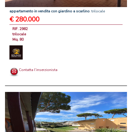
appartamento
in
vendita
con
giardino
a
scarlino
: trilocale
€ 280.000
RIF. 2982
trilocale
Mq. 80
Contatta l'inserzionista