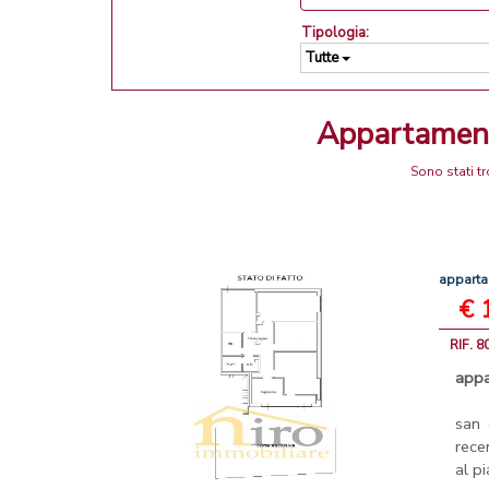
Tipologia:
Tutte
Appartamen
Sono stati t
appart
€ 
RIF. 8
app
san
rece
al pi