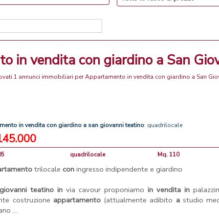
to in vendita con giardino a San Gio
rovati 1 annunci immobiliari per Appartamento in vendita con giardino a San Gio
amento
in
vendita
con
giardino
a
san
giovanni
teatino
: quadrilocale
145.000
05
quadrilocale
Mq. 110
artamento
trilocale
con
ingresso indipendente e giardino
giovanni
teatino
in
via cavour proponiamo
in
vendita
in
palazzin
nte costruzione
appartamento
(attualmente adibito
a
studio med
ano ...