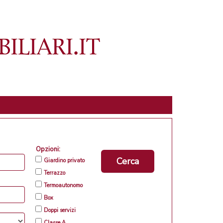
Opzioni:
Cerca
Giardino privato
Terrazzo
Termoautonomo
Box
Doppi servizi
Classe A