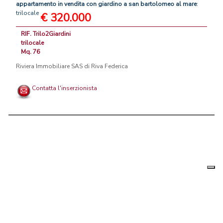
appartamento
in
vendita
con
giardino
a
san
bartolomeo
al
mare
:
trilocale
€ 320.000
RIF. Trilo2Giardini
trilocale
Mq. 76
Riviera Immobiliare SAS di Riva Federica
Contatta l'inserzionista
Le tue
Chi siamo
|
Privacy
|
Contattaci
|
Condizioni Generali
preferenz
relative
PortaleAgenzieImmobiliari.it, annunci immobiliari di case in vendita e
alla
privacy
in affitto - by AreaLab Srls a socio unico - P.Iva 12270650968 - Rea:
MB-2650727